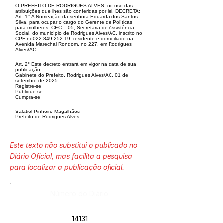
O PREFEITO DE RODRIGUES ALVES, no uso das
atribuições que lhes são conferidas por lei, DECRETA:
Art. 1° A Nomeação da senhora Eduarda dos Santos
Silva, para ocupar o cargo do Gerente de Políticas
para mulheres, CEC – 05, Secretaria de Assistência
Social, do município de Rodrigues Alves/AC, inscrito no
CPF no022.849.252-19, residente e domiciliado na
Avenida Marechal Rondom, no 227, em Rodrigues
Alves/AC.
Art. 2° Este decreto entrará em vigor na data de sua
publicação.
Gabinete do Prefeito, Rodrigues Alves/AC, 01 de
setembro de 2025
Registre-se
Publique-se
Cumpra-se
Salatiel Pinheiro Magalhães
Prefeito de Rodrigues Alves
Este texto não substitui o publicado no
Diário Oficial, mas facilita a pesquisa
para localizar a publicação oficial.
Número do Diário:
14131