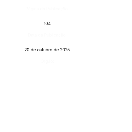
Página da Publicação:
104
Data da Publicação:
20 de outubro de 2025
Órgão:
Gab. Prefeito(a)