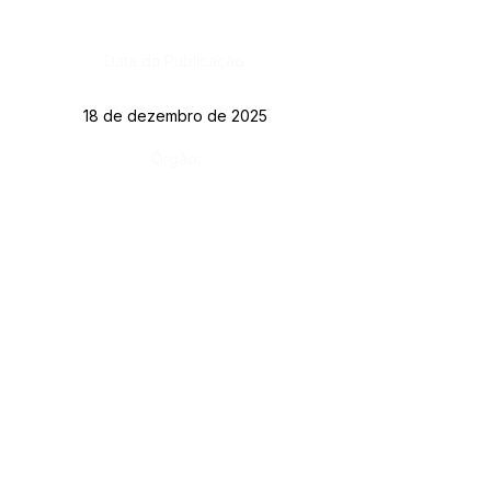
Data da Publicação:
18 de dezembro de 2025
Órgão:
Gab. Prefeito(a)
SERVIÇO DE ATENDIMENTO AO CIDADÃO 