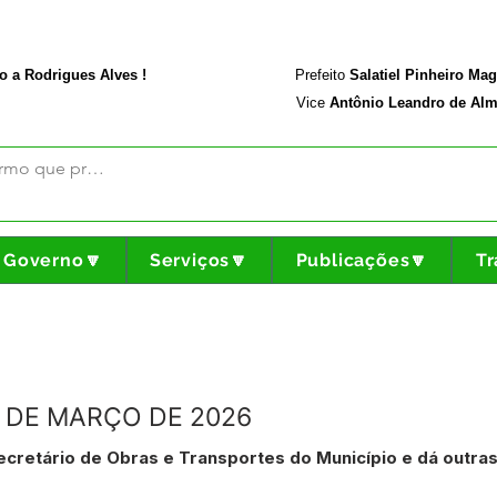
rodriguesalves.ac.gov.br
Portal da Transparência
o a Rodrigues Alves !
Prefeito
Salatiel Pinheiro Ma
Vice
Antônio Leandro de Alm
Governo🔽
Serviços🔽
Publicações🔽
Tr
 DE MARÇO DE 2026
cretário de Obras e Transportes do Município e dá outra