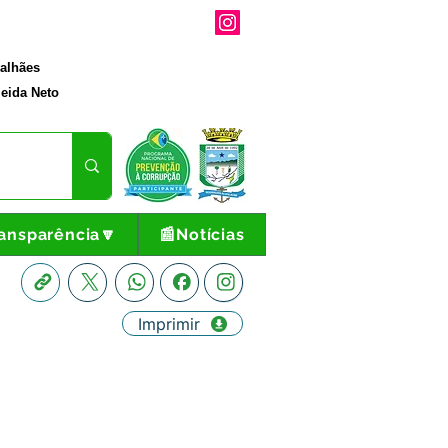
galhães
eida Neto
ansparência🔽
📰Notícias
Imprimir
s