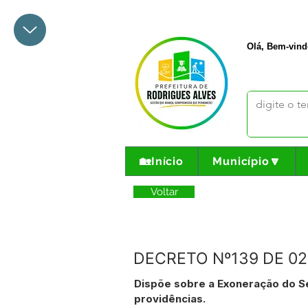
+55 68 3342-1047
prefeito@
Olá, Bem-vind
🏡Início
Município🔽
Voltar
DECRETO Nº139 DE 02
Dispõe sobre a Exoneração do Se
providências.