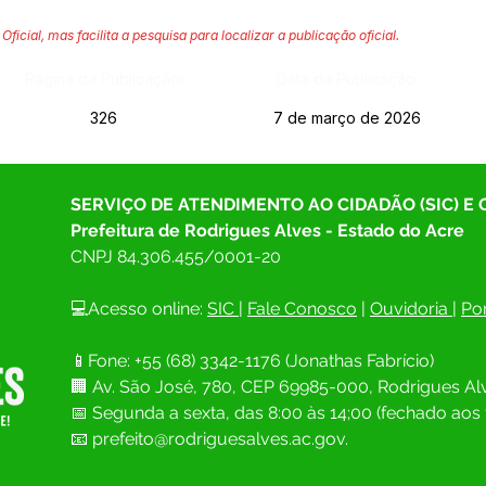
Oficial, mas facilita a pesquisa para localizar a publicação oficial.
Página da Publicação:
Data da Publicação:
326
7 de março de 2026
SERVIÇO DE ATENDIMENTO AO CIDADÃO (SIC) E
Prefeitura de Rodrigues Alves - Estado do Acre
CNPJ 
84.306.455/0001-20
💻Acesso online: 
SIC 
| 
Fale Conosco
 | 
Ouvidoria
| 
Por
📱Fone: +55 (68) 
3342-1176 (Jonathas Fabrício)
🏢 
Av. São José, 780, CEP 69985-000, Rodrigues Alv
📅 Segunda a sexta, das 8:00 às 14;00 (fechado aos 
📧
prefeito@rodriguesalves.ac.gov.