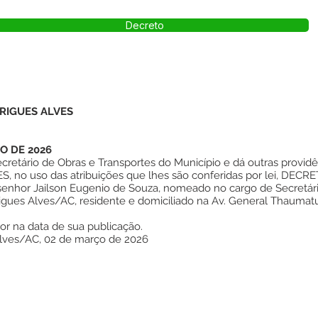
Decreto
RIGUES ALVES
O DE 2026
retário de Obras e Transportes do Município e dá outras providên
no uso das atribuições que lhes são conferidas por lei, DECRE
 senhor Jailson Eugenio de Souza, nomeado no cargo de Secretár
gues Alves/AC, residente e domiciliado na Av. General Thaumatur
gor na data de sua publicação.
Alves/AC, 02 de março de 2026