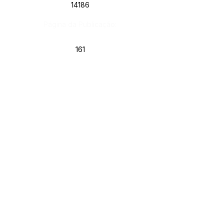
14186
Página da Publicação:
161
Data da Publicação:
14 de janeiro de 2026
Órgão: