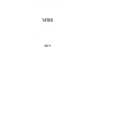
Número do Diário:
14186
Página da Publicação:
162
Data da Publicação:
14 de janeiro de 2026
Órgão: