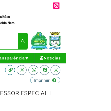
galhães
eida Neto
ansparência🔽
📰Notícias
Imprimir
ESSOR ESPECIAL I