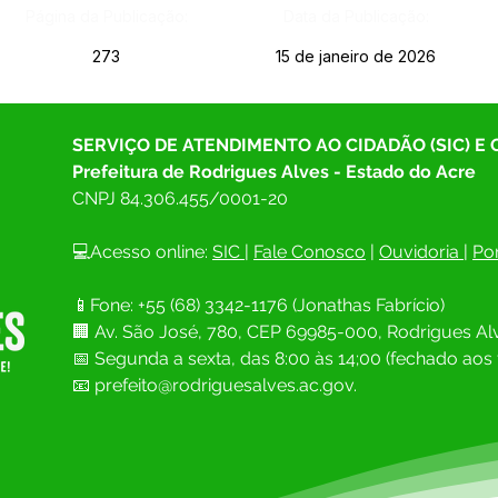
Página da Publicação:
Data da Publicação:
273
15 de janeiro de 2026
SERVIÇO DE ATENDIMENTO AO CIDADÃO (SIC) E
Prefeitura de Rodrigues Alves - Estado do Acre
CNPJ 
84.306.455/0001-20
💻Acesso online: 
SIC 
| 
Fale Conosco
 | 
Ouvidoria
| 
Por
📱Fone: +55 (68) 
3342-1176 (Jonathas Fabrício)
🏢 
Av. São José, 780, CEP 69985-000, Rodrigues Alv
📅 Segunda a sexta, das 8:00 às 14;00 (fechado aos 
📧
prefeito@rodriguesalves.ac.gov.