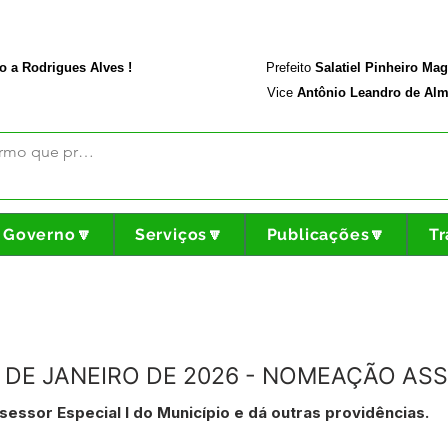
rodriguesalves.ac.gov.br
Portal da Transparência
o a Rodrigues Alves !
Prefeito
Salatiel Pinheiro Ma
Vice
Antônio Leandro de Alm
Governo🔽
Serviços🔽
Publicações🔽
Tr
5 DE JANEIRO DE 2026 - NOMEAÇÃO ASS
ssor Especial I do Município e dá outras providências.