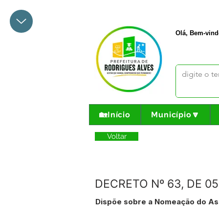
+55 68 3342-1047
prefeito@
Olá, Bem-vind
🏡Início
Município🔽
Voltar
DECRETO Nº 63, DE 0
Dispõe sobre a Nomeação do Asse