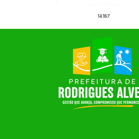
Número do Diário:
14.187