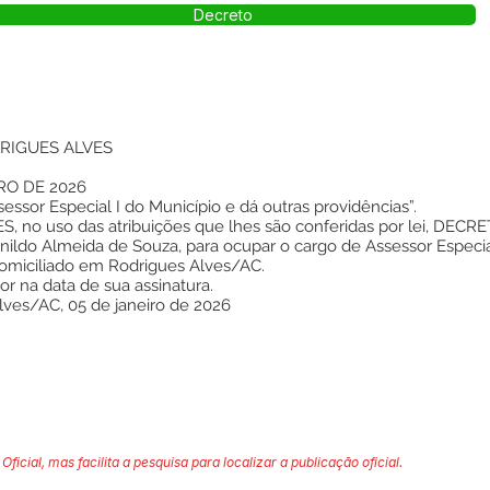
Decreto
RIGUES ALVES
RO DE 2026
sor Especial I do Município e dá outras providências”.
no uso das atribuições que lhes são conferidas por lei, DECRE
ildo Almeida de Souza, para ocupar o cargo de Assessor Especial
omiciliado em Rodrigues Alves/AC.
gor na data de sua assinatura.
lves/AC, 05 de janeiro de 2026
Oficial, mas facilita a pesquisa para localizar a publicação oficial.