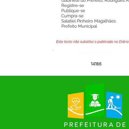
Gabinete do Prefeito, Rodrigues A
Registre-se
Publique-se
Cumpra-se
Salatiel Pinheiro Magalhães
Prefeito Municipal
Este texto não substitui o publicado no Diário 
Número do Diário:
14186