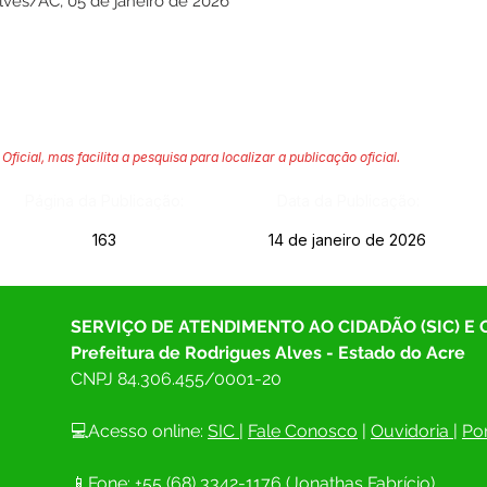
lves/AC, 05 de janeiro de 2026
Oficial, mas facilita a pesquisa para localizar a publicação oficial.
Página da Publicação:
Data da Publicação:
163
14 de janeiro de 2026
SERVIÇO DE ATENDIMENTO AO CIDADÃO (SIC) E
Prefeitura de Rodrigues Alves - Estado do Acre
CNPJ 
84.306.455/0001-20
💻Acesso online: 
SIC 
| 
Fale Conosco
 | 
Ouvidoria
| 
Por
📱Fone: +55 (68) 
3342-1176 (Jonathas Fabrício)