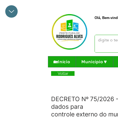
+55 68 3342-1047
prefeito@
Olá, Bem-vind
🏡Início
Município🔽
Voltar
DECRETO Nº 75/2026 - 
dados para
controle externo do mun