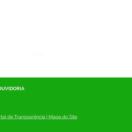
Órgão:
 OUVIDORIA
tal de Transparência
 | 
Mapa do Site