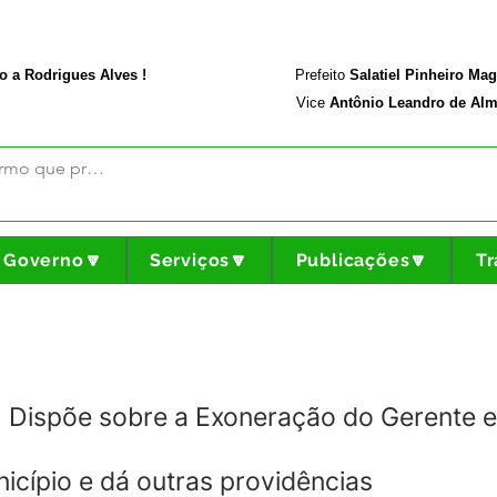
rodriguesalves.ac.gov.br
Portal da Transparência
o a Rodrigues Alves !
Prefeito
Salatiel Pinheiro Ma
Vice
Antônio Leandro de Alm
Governo🔽
Serviços🔽
Publicações🔽
Tr
Dispõe sobre a Exoneração do Gerente 
icípio e dá outras providências