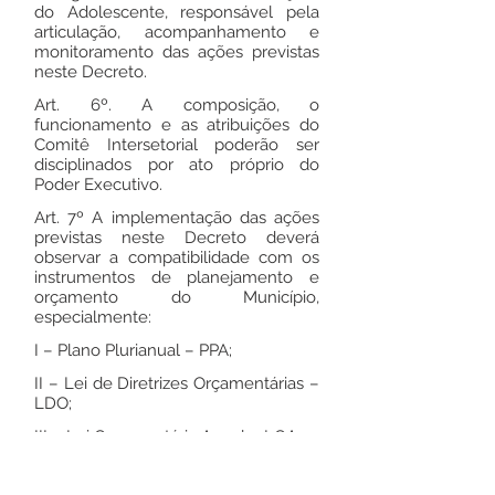
do Adolescente, responsável pela
articulação, acompanhamento e
monitoramento das ações previstas
neste Decreto.
Art. 6º. A composição, o
funcionamento e as atribuições do
Comitê Intersetorial poderão ser
disciplinados por ato próprio do
Poder Executivo.
Art. 7º A implementação das ações
previstas neste Decreto deverá
observar a compatibilidade com os
instrumentos de planejamento e
orçamento do Município,
especialmente:
I – Plano Plurianual – PPA;
II – Lei de Diretrizes Orçamentárias –
LDO;
III – Lei Orçamentária Anual – LOA.
Art. 8º A Agenda Transversal da
Criança e do Adolescente integra o