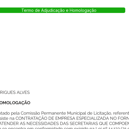
Termo de Adjudicação e Homologação
RIGUES ALVES
HOMOLOGAÇÃO
tado pela Comissão Permanente Municipal de Licitação, referent
o consiste na CONTRATAÇÃO DE EMPRESA ESPECIALIZADA NO F
 ATENDER AS NECESSIDADES DAS SECRETARIAS QUE COMPOE
o se encontra em conformidade com exigido na Lei nº 14.133/21 e