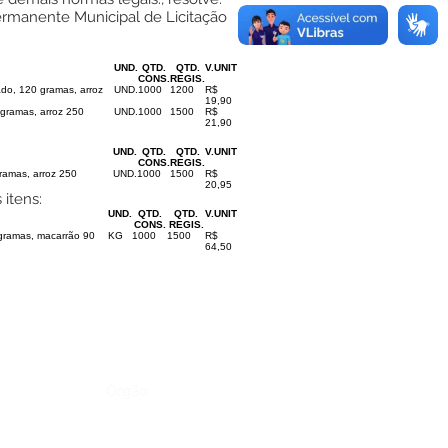
rmanente Municipal de Licitação
UND.
QTD.
QTD.
V.UNIT
CONS.
REGIS.
do, 120 gramas, arroz
UND.
1000
1200
R$
19,90
gramas, arroz 250
UND.
1000
1500
R$
21,90
UND.
QTD.
QTD.
V.UNIT
CONS.
REGIS.
amas, arroz 250
UND.
1000
1500
R$
20,95
itens:
UND.
QTD.
QTD.
V.UNIT
CONS.
REGIS.
ramas, macarrão 90
KG
1000
1500
R$
64,50
Órgão: