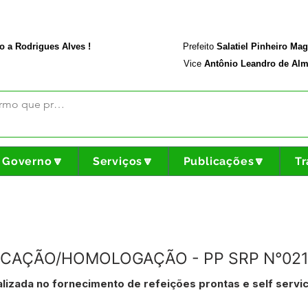
rodriguesalves.ac.gov.br
Portal da Transparência
o a Rodrigues Alves !
Prefeito
Salatiel Pinheiro Ma
Vice
Antônio Leandro de Alm
Governo🔽
Serviços🔽
Publicações🔽
Tr
CAÇÃO/HOMOLOGAÇÃO - PP SRP N°021
izada no fornecimento de refeições prontas e self servi