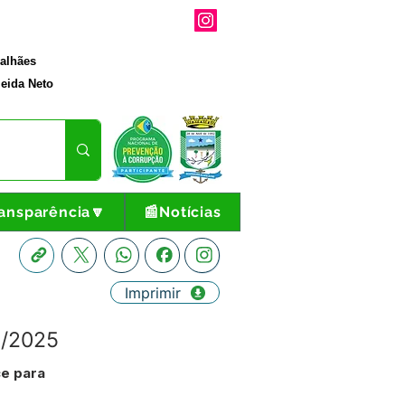
galhães
eida Neto
ansparência🔽
📰Notícias
Imprimir
/2025
ce para