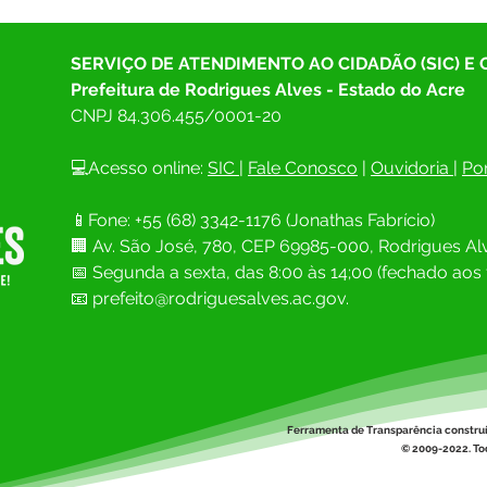
SERVIÇO DE ATENDIMENTO AO CIDADÃO (SIC) E
Prefeitura de Rodrigues Alves - Estado do Acre
CNPJ 
84.306.455/0001-20
💻Acesso online: 
SIC 
| 
Fale Conosco
 | 
Ouvidoria
| 
Por
📱Fone: +55 (68) 
3342-1176 (Jonathas Fabrício)
🏢 
Av. São José, 780, CEP 69985-000, Rodrigues Alv
📅 Segunda a sexta, das 8:00 às 14;00 (fechado aos 
📧
prefeito@rodriguesalves.ac.gov.
Ferramenta de Transparência constru
© 2009-2022. Tod