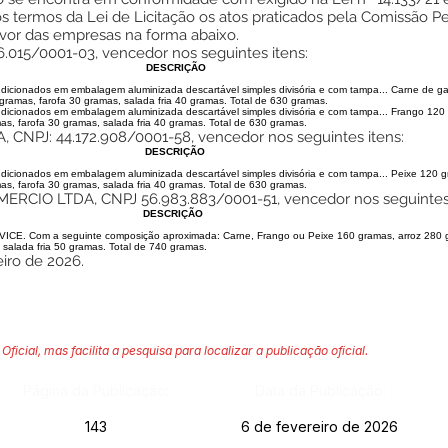
ermos da Lei de Licitação os atos praticados pela Comissão Pe
favor das empresas na forma abaixo.
015/0001-03, vencedor nos seguintes itens:
DESCRIÇÃO
nados em embalagem aluminizada descartável simples divisória e com tampa... Carne de ga
gramas, farofa 30 gramas, salada fria 40 gramas. Total de 630 gramas.
nados em embalagem aluminizada descartável simples divisória e com tampa... Frango 120 
as, farofa 30 gramas, salada fria 40 gramas. Total de 630 gramas.
NPJ: 44.172.908/0001-58, vencedor nos seguintes itens:
DESCRIÇÃO
nados em embalagem aluminizada descartável simples divisória e com tampa... Peixe 120 gr
as, farofa 30 gramas, salada fria 40 gramas. Total de 630 gramas.
CIO LTDA, CNPJ 56.983.883/0001-51, vencedor nos seguintes 
DESCRIÇÃO
 Com a seguinte composição aproximada: Carne, Frango ou Peixe 160 gramas, arroz 280 g
 salada fria 50 gramas. Total de 740 gramas.
iro de 2026.
Oficial, mas facilita a pesquisa para localizar a publicação oficial.
Página da Publicação:
Data da Publicação:
143
6 de fevereiro de 2026