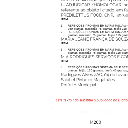
I - ADJUDICAR /HOMOLOGAR, nos t
referente ao objeto licitado, em 
PREDILETTUS FOOD, CNPJ: 49.346.
ITEM
1
REFEIÇÕES PRONTAS EM MARMITAS. Acondicio
250 gramas, macarrão 75 gramas, feijão 115 
2
REFEIÇÕES PRONTAS EM MARMITAS. Acondicio
gramas, macarrão 75 gramas, feijão 115 gram
MARIA JEANE FRANÇA DE SOUZA, C
ITEM
3
REFEIÇÕES PRONTAS EM MARMITAS. Acondicio
gramas, macarrão 75 gramas, feijão 115 gram
M A RODRIGUES SERVIÇOS E COMER
ITEM
4
REFEIÇÕES PRONTAS SISTEMA SELF SERVICE.
gramas, feijão 120 gramas, farofa 40 gramas,
Rodrigues Alves /AC, 04 de fevere
Salatiel Pinheiro Magalhães
Prefeito Municipal
Este texto não substitui o publicado no Diário 
Número do Diário:
14200