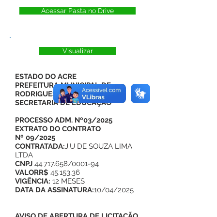
Acessar Pasta no Drive
Visualizar
ESTADO DO ACRE
PREFEITURA MUNICIPAL DE
RODRIGUES ALVES
SECRETARIA DE EDUCAÇÃO
PROCESSO ADM. Nº03/2025
EXTRATO DO CONTRATO
Nº 09/2025
CONTRATADA:
J.U DE SOUZA LIMA
LTDA
CNPJ
44.717.658/0001-94
VALORR$
45.153,36
VIGÊNCIA:
12 MESES
DATA DA ASSINATURA:
10/04/2025
AVISO DE ABERTURA DE LICITAÇÃO