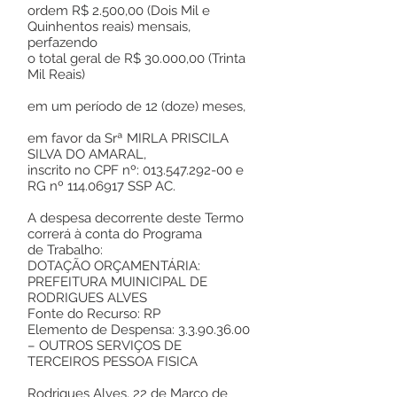
ordem R$ 2.500,00 (Dois Mil e
Quinhentos reais) mensais,
perfazendo
o total geral de R$ 30.000,00 (Trinta
Mil Reais)
em um período de 12 (doze) meses,
em favor da Srª MIRLA PRISCILA
SILVA DO AMARAL,
inscrito no CPF nº:
013.547.292-00
e
RG nº
114.06917
SSP AC.
A despesa decorrente deste Termo
correrá à conta do Programa
de Trabalho:
DOTAÇÃO ORÇAMENTÁRIA:
PREFEITURA MUINICIPAL DE
RODRIGUES ALVES
Fonte do Recurso: RP
Elemento de Despensa:
3.3.90.36.00
– OUTROS SERVIÇOS DE
TERCEIROS PESSOA FISICA
Rodrigues Alves, 22 de Março de