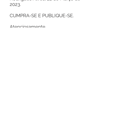
2023.
CUMPRA-SE E PUBLIQUE-SE.
Atenciosamente,
Jailson Pontes de Amorim
Prefeito Municipal
Este texto não substitui o publicado no
Diário Oficial, mas facilita a pesquisa
para localizar a publicação oficial.
Número do Diário:
13510
Página da Publicação: