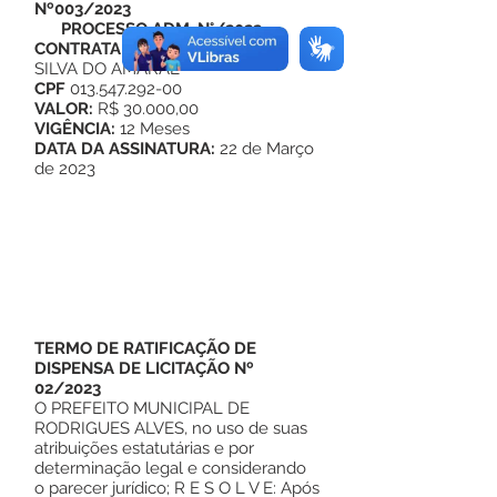
Nº003/2023
PROCESSO ADM. N°/2023
CONTRATADA:
MIRLA PRISCILA
SILVA DO AMARAL
CPF
013.547.292-00
VALOR:
R$ 30.000,00
VIGÊNCIA:
12 Meses
DATA DA ASSINATURA:
22 de Março
de 2023
TERMO DE RATIFICAÇÃO DE
DISPENSA DE LICITAÇÃO Nº
02/2023
O PREFEITO MUNICIPAL DE
RODRIGUES ALVES, no uso de suas
atribuições estatutárias e por
determinação legal e considerando
o parecer jurídico; R E S O L V E: Após