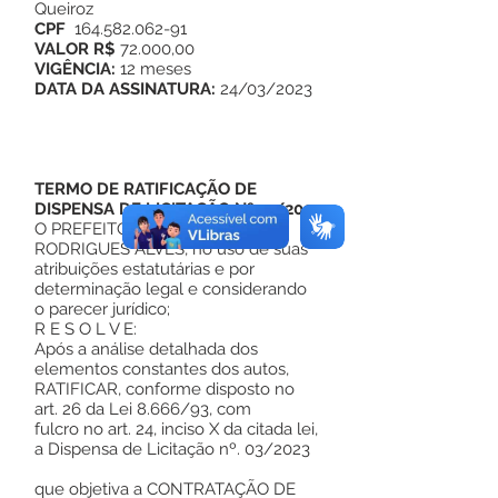
Queiroz
CPF
164.582.062-91
VALOR R$
72.000,00
VIGÊNCIA:
12 meses
DATA DA ASSINATURA:
24/03/2023
TERMO DE RATIFICAÇÃO DE
DISPENSA DE LICITAÇÃO Nº03/2023
O PREFEITO MUNICIPAL DE
RODRIGUES ALVES, no uso de suas
atribuições estatutárias e por
determinação legal e considerando
o parecer jurídico;
R E S O L V E:
Após a análise detalhada dos
elementos constantes dos autos,
RATIFICAR, conforme disposto no
art. 26 da Lei 8.666/93, com
fulcro no art. 24, inciso X da citada lei,
a Dispensa de Licitação nº. 03/2023
que objetiva a CONTRATAÇÃO DE