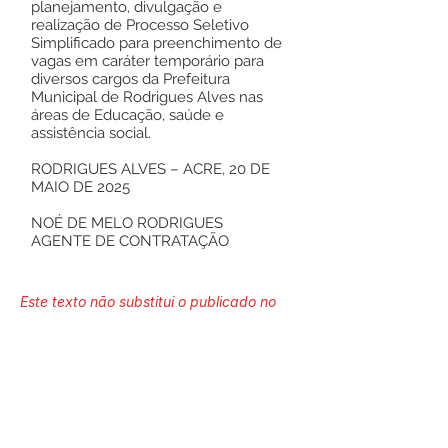
planejamento, divulgação e
realização de Processo Seletivo
Simplificado para preenchimento de
vagas em caráter temporário para
diversos cargos da Prefeitura
Municipal de Rodrigues Alves nas
áreas de Educação, saúde e
assistência social.
RODRIGUES ALVES – ACRE, 20 DE
MAIO DE 2025
NOÉ DE MELO RODRIGUES
AGENTE DE CONTRATAÇÃO
Este texto não substitui o publicado no
Diário Oficial, mas facilita a pesquisa
para localizar a publicação oficial.
Número do Diário: