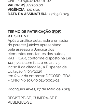
CNPJ: 10.690.011/0001-02
VALOR R$
59.700,00
VIGÊNCIA:
120 dias
DATA DA ASSINATURA:
27/05/2025
TERMO DE RATIFICAÇÃO
(
PDF
)
R E S O L V E:
Após a análise detalhada e emissão
do parecer jurídico apresentado
pela assessoria Jurídica dos
elementos constantes dos autos ,
RATIFICAR, conforme disposto na Lei
14.133/21, com fulcro no art. 75,
inciso II da citada lei, a Dispensa de
Licitação N°03/2025
em favor da empresa: DECORP LTDA
– CNPJ No 10.690.011/0001-02.
Rodrigues Alves, 27 de Maio de 2025.
REGISTRE-SE, CUMPRA-SE E
PUBLIQUE-SE.