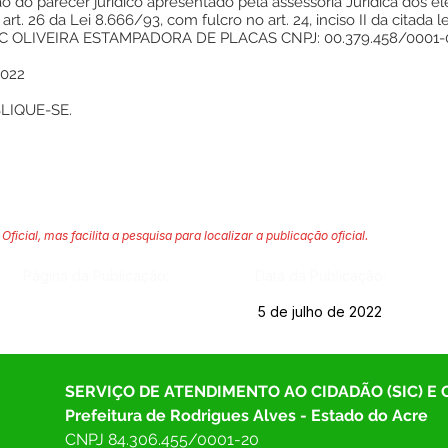
o do parecer jurídico apresentado pela assessoria Jurídica dos 
. 26 da Lei 8.666/93, com fulcro no art. 24, inciso II da citada le
AC OLIVEIRA ESTAMPADORA DE PLACAS CNPJ: 00.379.458/0001-0
2022
LIQUE-SE.
Oficial, mas facilita a pesquisa para localizar a publicação oficial.
Página da Publicação:
Data da Publicação:
5 de julho de 2022
SERVIÇO DE ATENDIMENTO AO CIDADÃO (SIC) E
Prefeitura de Rodrigues Alves - Estado do Acre
CNPJ 
84.306.455/0001-20