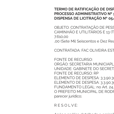
TERMO DE RATIFICAÇÃO DE DIS
PROCESSO ADMINISTRATIVO Nº 
DISPENSA DE LICITRAÇÃO Nº 05
OBJETO: CONTRATAÇÃO DE PESSO
CAMINHÃO E UTILITÁRIOS E 13 
7.610,00
,00 (Sete Mil Seiscentos e Dez Rea
CONTRATADA: FAC OLIVEIRA EST
FONTE DE RECURSO:
ORGÃO: SECRETARIA MUNICIAP
UNIDADE: GABINETE DO SECRET
FONTE DE RECURSO: RP
ELEMENTO DE DESPESA: 3.3.90.30.0
ELEMENTO DE DESPESA: 3.3.90.39.0
FUNDAMENTO LEGAL: no Art. 24, inc
O PREFEITO MUNICIPAL DE RODRIGU
parecer jurídico;
R E S O L V E: