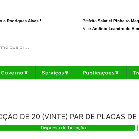
rodriguesalves.ac.gov.br
Portal da Transparência
o a Rodrigues Alves !
Prefeito
Salatiel Pinheiro Ma
Vice
Antônio Leandro de Alm
Governo🔽
Serviços🔽
Publicações🔽
Tr
CÇÃO DE 20 (VINTE) PAR DE PLACAS DE
Dispensa de Licitação