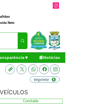
galhães
eida Neto
ansparência🔽
📰Notícias
Imprimir
 VEÍCULOS
Concluída