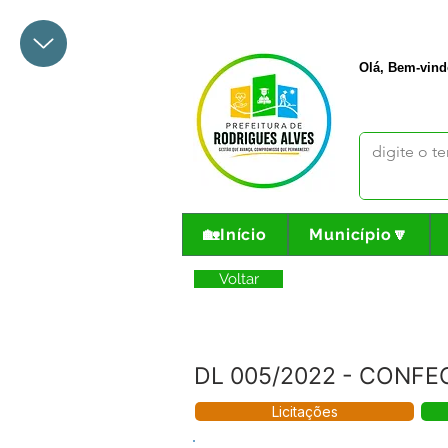
+55 68 3342-1047
prefeito@
Olá, Bem-vind
🏡Início
Município🔽
Voltar
DL 005/2022 - CONFE
Licitações