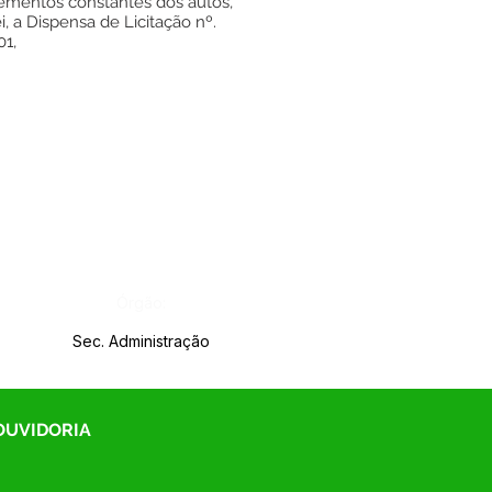
elementos constantes dos autos,
i, a Dispensa de Licitação nº.
1,
Órgão:
Sec. Administração
 OUVIDORIA