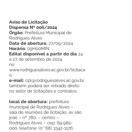
Aviso de Licitação
Dispensa Nº 006/2024
Órgão:
Prefeitura Municipal de
Rodrigues Alves
Data de abertura:
27/09/2024
Horário
: 09H00MIN
Edital disponível a partir do dia
24
a 27 de setembro de 2024
no
www.rodriguesalves.ac.gov.br/licitaca
o
e-mail:
cpl@rodriguesalves.ac.gov.br
,
também poderá ser retirado direto
no setor de licitações e contratos.
local de abertura:
prefeitura
municipal de Rodrigues Alves –
sala de reuniões de licitação, av são
josé – nº 780, – centro –
Rodrigues Alves – cep:
69.985-
000
, telefone: (0**68)
3342-1176
.