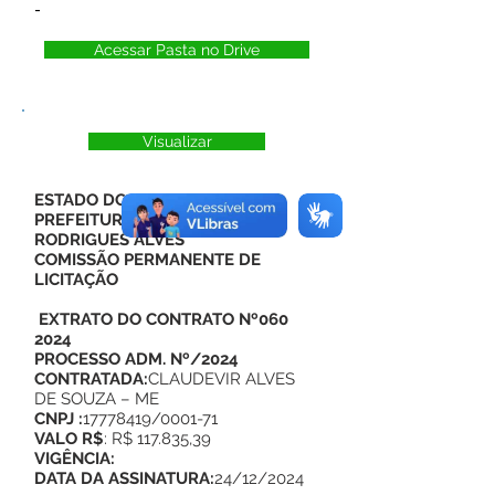
-
Acessar Pasta no Drive
Visualizar
ESTADO DO ACRE
PREFEITURA MUNICIPAL DE
RODRIGUES ALVES
COMISSÃO PERMANENTE DE
LICITAÇÃO
EXTRATO DO CONTRATO Nº060
2024
PROCESSO ADM. Nº/2024
CONTRATADA:
CLAUDEVIR ALVES
DE SOUZA – ME
CNPJ :
17778419/0001-71
VALO R$
: R$ 117.835,39
VIGÊNCIA:
DATA DA ASSINATURA:
24/12/2024