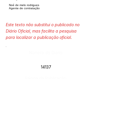
Noé de melo rodrigues
Agente de contratação
Este texto não substitui o publicado no
Diário Oficial, mas facilita a pesquisa
para localizar a publicação oficial.
Número do Diário:
14137
Página da Publicação:
174
Data da Publicação:
28 de outubro de 2025