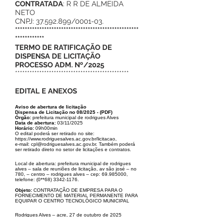
CONTRATADA
: R R DE ALMEIDA
NETO
CNPJ: 37.592.899/0001-03.
***************************************************
************
TERMO DE RATIFICAÇÃO DE
DISPENSA DE LICITAÇÃO
PROCESSO ADM. Nº/2025
***********************************************
EDITAL E ANEXOS
Aviso de abertura de licitação
Dispensa de Licitação no 08/2025
- (PDF)
Órgão:
prefeitura municipal de rodrigues Alves
Data de abertura:
03/11/2025
Horário:
09h00min
O edital poderá ser retirado no site:
https://www.rodriguesalves.ac.gov.br/licita
cao,
e-mail:
cpl@rodriguesalves.ac.gov.br
. Também poderá
ser retirado direto
no setor de licitações e contratos.
Local de abertura: prefeitura municipal de rodrigues
alves – sala de reuniões
de licitação, av são josé – no
780, – centro – rodrigues alves – cep: 69.985
000,
telefone: (0**68)
3342-1176
.
Objeto:
CONTRATAÇÃO DE EMPRESA PARA O
FORNECIMENTO DE MA
TERIAL PERMANENTE PARA
EQUIPAR O CENTRO TECNOLÓGICO MUNI
CIPAL
Rodrigues Alves – acre, 27 de outubro de 2025