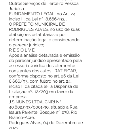
Outros Serviços de Terceiro Pessoa
Juridica
FUNDAMENTO LEGAL: no Art. 24,
inciso II, da Lei nº. 8.666/93, .
O PREFEITO MUNICIPAL DE
RODRIGUES ALVES, no uso de suas
atribuições estatutárias e por
determinação legal e considerando
o parecer jurídico;
R E S O L V E:
Após a análise detalhada e emissão
do parecer jurídico apresentado pela
assessoria Jurídica dos elementos
constantes dos autos , RATIFICAR,
conforme disposto no art. 26 da Lei
8.666/93, com fulcro no art. 24,
inciso II da citada lei, a Dispensa de
Licitação nº. 12/203 em favor da
empresa:
J.S NUNES LTDA, CNPJ Nº
40.802.993
/0001-30, situado a Rua
Isaura Parente, Bosque nº 238, Rio
Branco-Acre.
Rodrigues Alves, 04 de Dezembro de
2023.