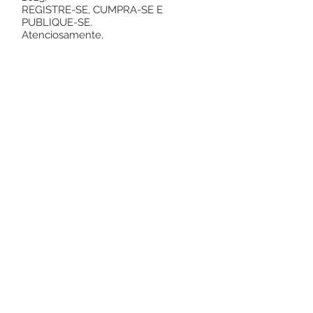
REGISTRE-SE, CUMPRA-SE E
PUBLIQUE-SE.
Atenciosamente,
Jailson Pontes de Amorim
Prefeito Municipal
Este texto não substitui o publicado no
Diário Oficial, mas facilita a pesquisa
para localizar a publicação oficial.
Número do Diário:
13666
Página da Publicação:
Data da Publicação: