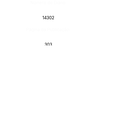
Número do Diário:
14302
Página da Publicação:
303
Data da Publicação:
8 de julho de 2026
Órgão: