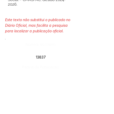
2026
.
Este texto não substitui o publicado no
Diário Oficial, mas facilita a pesquisa
para localizar a publicação oficial.
Número do Diário:
13837
Página da Publicação:
85
Data da Publicação:
12 de agosto de 2024
Órgão: