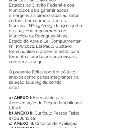
financeiro da União, aos
Estados, ao Distrito Federal e aos
Municípios para garantir ações
emergenciais direcionadas ao setor
cultural bem como o Decreto
Municipal Nº 49/2023, de 19 de julho
de 2023 que regulamenta no
Município de Rodrigues Alves ,
Estado do Acre a Lei Complementar
Nº 195/2022, Lei Paulo Gustavo,
torna público o presente edital para
fomento à produções audiovisuais,
conforme a seguir:
O presente Edital contém 08 (oito)
anexos como partes integrantes da
seleção aqui regida, sendo
estes:
a)
ANEXO I:
Formulário para
Apresentação do Projeto Modalidade
I, II e III;
b)
ANEXO II:
Currículo Pessoa Física
e/ou Jurídica;
c)
ANEXO III:
Critérios de Avaliação;