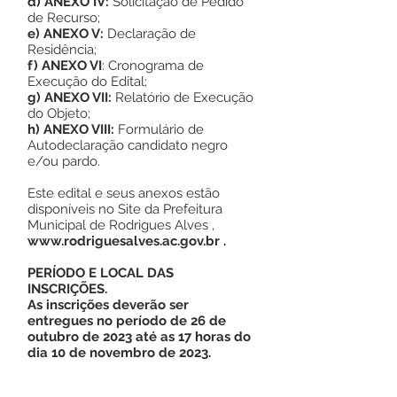
d)
ANEXO IV:
Solicitação de Pedido
de Recurso;
e)
ANEXO V:
Declaração de
Residência;
f)
ANEXO VI
: Cronograma de
Execução do Edital;
g)
ANEXO VII:
Relatório de Execução
do Objeto;
h)
ANEXO VIII:
Formulário de
Autodeclaração candidato negro
e/ou pardo.
Este edital e seus anexos estão
disponíveis no Site da Prefeitura
Municipal de Rodrigues Alves ,
www.rodriguesalves.ac.gov.br .
PERÍODO E LOCAL DAS
INSCRIÇÕES.
As inscrições deverão ser
entregues no período de 26 de
outubro de 2023 até as 17 horas do
dia 10 de novembro de 2023.