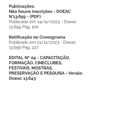
Publicações:
Não houve inscrições - DOEAC
N°13.659
-
(PDF)
Publicado em 24/11/2023 - Doeac
13.659 Pag. 100
Retificação no Cronograma
Publicado em 21/11/2023 - Doeac
13.656 Pag. 227
EDITAL Nº 04 - CAPACITAÇÃO,
FORMAÇÃO, CINECLUBES,
FESTIVAIS, MOSTRAS,
PRESERVAÇÃO E PESQUISA
-
Versão
Doeac 13.643
Este texto não substitui o publicado no
Diário Oficial, mas facilita a pesquisa
para localizar a publicação oficial.
Número do Diário: