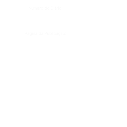
Número do Diário:
Página da Publicação:
Data da Publicação:
Órgão:
Sec. Saúde