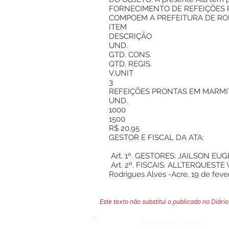
FORNECIMENTO DE REFEIÇÕES P
COMPOEM A PREFEITURA DE RO
ITEM
DESCRIÇÃO
UND.
GTD. CONS.
QTD. REGIS.
V.UNIT
3
REFEIÇÕES PRONTAS EM MARMITAS. 
UND.
1000
1500
R$ 20,95
GESTOR E FISCAL DA ATA:
Art. 1º. GESTORES: JAILSON EU
Art. 2º. FISCAIS: ALLTERQUEST
Rodrigues Alves -Acre, 19 de feve
Este texto não substitui o publicado no Diário 
Número do Diário: