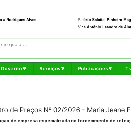
rodriguesalves.ac.gov.br
Portal da Transparência
o a Rodrigues Alves !
Prefeito
Salatiel Pinheiro Ma
Vice
Antônio Leandro de Alm
Governo🔽
Serviços🔽
Publicações🔽
Tr
stro de Preços Nº 02/2026 - Maria Jeane 
tação de empresa especializada no fornecimento de refei