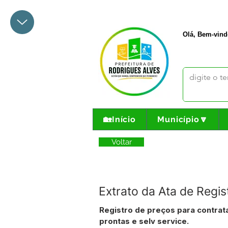
+55 68 3342-1047
prefeito@
Olá, Bem-vind
🏡Início
Município🔽
Voltar
Extrato da Ata de Regi
Registro de preços para contra
prontas e selv service.