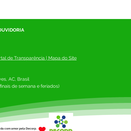
 OUVIDORIA
tal de Transparência
 | 
Mapa do Site
es, AC, Brasil
finais de semana e feriados)
ída com amor pela Decorp.