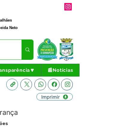
galhães
eida Neto
ansparência🔽
📰Notícias
Imprimir
França
ções