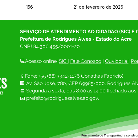
156
21 de fevereiro de 2026
SERVIÇO DE ATENDIMENTO AO CIDADÃO (SIC) E
Prefeitura de Rodrigues Alves - Estado do Acre
CNPJ 
84.306.455/0001-20
💻Acesso online: 
SIC 
| 
Fale Conosco
 | 
Ouvidoria
| 
Por
📱Fone: +55 (68) 
3342-1176 (Jonathas Fabrício)
🏢 
Av. São José, 780, CEP 69985-000, Rodrigues Alv
📅 Segunda a sexta, das 8:00 às 14;00 (fechado aos 
📧
prefeito@rodriguesalves.ac.gov.
Ferramenta de Transparência constru