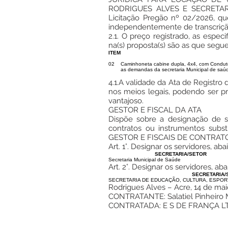
RODRIGUES ALVES E SECRETARIA
Licitação Pregão nº 02/2026, qu
independentemente de transcriçã
2.1. O preço registrado, as espe
na(s) proposta(s) são as que segu
ITEM
02
Caminhoneta cabine dupla, 4x4, com Conduto
as demandas da secretaria Municipal de sa
4.1.A validade da Ata de Registro 
nos meios legais, podendo ser p
vantajoso.
GESTOR E FISCAL DA ATA
Dispõe sobre a designação de 
contratos ou instrumentos subs
GESTOR E FISCAIS DE CONTRAT
Art. 1°. Designar os servidores, 
SECRETARIA/SETOR
Secretaria Municipal de Saúde
Art. 2°. Designar os servidores, a
SECRETARIA/
SECRETARIA DE EDUCAÇÃO, CULTURA, ESPOR
Rodrigues Alves – Acre, 14 de ma
CONTRATANTE: Salatiel Pinheiro M
CONTRATADA: E S DE FRANÇA LTD