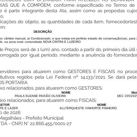
S QUE A COMPÕEM, conforme especificado no Termo de Ref
e é parte integrante desta Ata, assim como as propostas cujos
o.
cificações do objeto, as quantidades de cada item, fornecedor(e
em:
DESCRIÇÃO
r, câmbio manual, ar Condicionado, e que esteja em perfeito estado de conservação/uso, para 
úde, na zona rural: comunidade NOVA CINTRA E LUZEIRO
de Preços será de 1 (um) ano, contado a partir do primeiro dia út
rorrogada por igual período, mediante a anuência do forneced
servidores para atuarem como GESTORES E FISCAIS no proces
titutivos regidos pela Lei Federal nº 14.133/2021. Se dará
OS PORTARIA
abaixo relacionados, para atuarem como GESTORES:
NOME
Mat
PAULA SUZANE PAIXÃO OLIVEIRA
DEC 155/202
baixo relacionados, para atuarem como FISCAIS:
SETOR
NOME
TE E LAZER
ALLTERQUESTE VINHORTE PINHEIRO
io de 2026
agalhães - Prefeito Municipal
A - CNPJ N° 22.866.455/0001-27