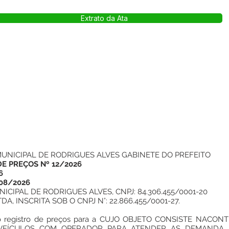
Extrato da Ata
UNICIPAL DE RODRIGUES ALVES GABINETE DO PREFEITO
DE PREÇOS Nº 12/2026
6
08/2026
CIPAL DE RODRIGUES ALVES, CNPJ: 84.306.455/0001-20
, INSCRITA SOB O CNPJ N°: 22.866.455/0001-27.
o o registro de preços para a CUJO OBJETO CONSISTE NACO
 VEÍCULOS COM OPERADOR PARA ATENDER AS DEMANDA D