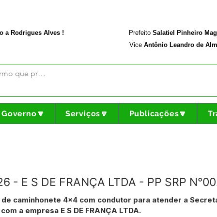
rodriguesalves.ac.gov.br
Portal da Transparência
o a Rodrigues Alves !
Prefeito
Salatiel Pinheiro Ma
Vice
Antônio Leandro de Alm
Governo🔽
Serviços🔽
Publicações🔽
Tr
026 - E S DE FRANÇA LTDA - PP SRP N°0
 de caminhonete 4x4 com condutor para atender a Secret
al com a empresa E S DE FRANÇA LTDA.