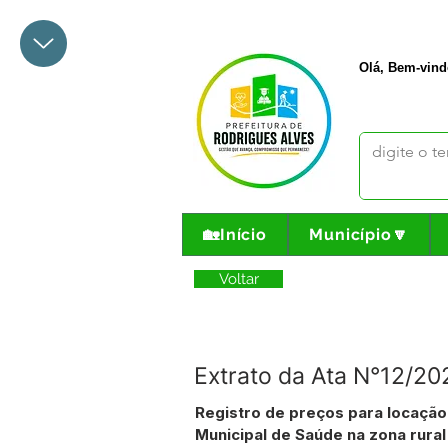
+55 68 3342-1047
prefeito@
Olá, Bem-vind
🏡Início
Município🔽
Voltar
Extrato da Ata N°12/2
Registro de preços para locação
Municipal de Saúde na zona rur