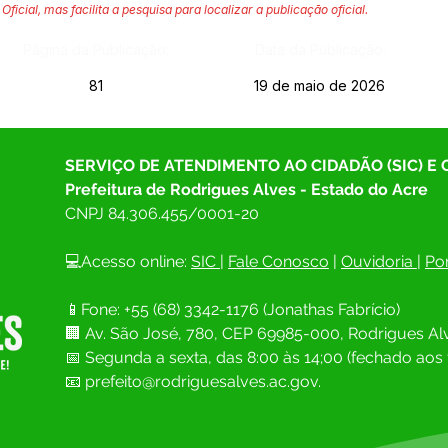
Oficial, mas facilita a pesquisa para localizar a publicação oficial.
Página da Publicação:
Data da Publicação:
81
19 de maio de 2026
SERVIÇO DE ATENDIMENTO AO CIDADÃO (SIC) E
Prefeitura de Rodrigues Alves - Estado do Acre
CNPJ 
84.306.455/0001-20
💻Acesso online: 
SIC 
| 
Fale Conosco
 | 
Ouvidoria
| 
Por
📱Fone: +55 (68) 
3342-1176 (Jonathas Fabrício)
🏢 
Av. São José, 780, CEP 69985-000, Rodrigues Alv
📅 Segunda a sexta, das 8:00 às 14;00 (fechado aos 
📧
prefeito@rodriguesalves.ac.gov.