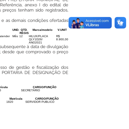
erência, anexo I do edital de
 preços tenham sido registrados,
s) e as demais condições ofertadas
UND.
QTD.
Marca/modelo
V.UNIT
REGIS
atender
Mês
12
HILUX/PLACA
R$
QLY1D26/
8.900,00
ANO2021
il subsequente à data de divulgação
or, desde que comprovado o preço
so de gestão e fiscalização dos
 pela PORTARIA DE DESIGNAÇÃO DE
rícula
CARGO/FUNÇÃO
5
SECRETÁRIO
Matrícula
CARGO/FUNÇÃO
1820
SERVIDOR PUBLICO