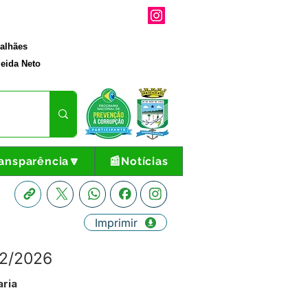
galhães
eida Neto
ansparência🔽
📰Notícias
Imprimir
02/2026
aria