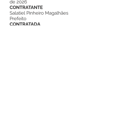
de 2026
CONTRATANTE
Salatiel Pinheiro Magalhães
Prefeito
CONTRATADA
GRAFICA ATTOS
CNPJ:
66.717.906
/0001-30
Este texto não substitui o publicado no
Diário Oficial, mas facilita a pesquisa
para localizar a publicação oficial.
Número do Diário:
14290
Página da Publicação:
197