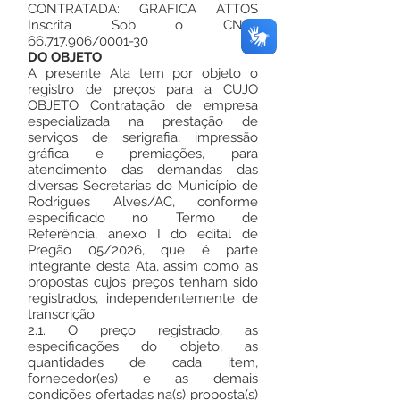
CONTRATADA: GRAFICA ATTOS
Inscrita Sob o CNPJ:
66.717.906
/0001-30
DO OBJETO
A presente Ata tem por objeto o
registro de preços para a CUJO
OBJETO Contratação de empresa
especializada na prestação de
serviços de serigrafia, impressão
gráfica e premiações, para
atendimento das demandas das
diversas Secretarias do Município de
Rodrigues Alves/AC, conforme
especificado no Termo de
Referência, anexo I do edital de
Pregão 05/2026, que é parte
integrante desta Ata, assim como as
propostas cujos preços tenham sido
registrados, independentemente de
transcrição.
2.1. O preço registrado, as
especificações do objeto, as
quantidades de cada item,
fornecedor(es) e as demais
condições ofertadas na(s) proposta(s)