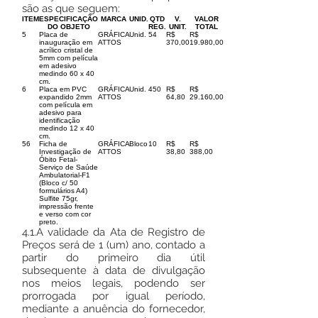
são as que seguem:
ITEM
ESPECIFICAÇÃO
MARCA
UNID.
QTD
V.
VALOR
DO OBJETO
REG.
UNIT.
TOTAL
5
Placa de
GRÁFICA
Unid.
54
R$
R$
inauguração em
ATTOS
370,00
19.980,00
acrílico cristal de
5mm com película
em adesivo
medindo 60 x 40
cm.
6
Placa em PVC
GRÁFICA
Unid.
450
R$
R$
expandido 2mm
ATTOS
64,80
29.160,00
com película em
adesivo para
identificação
medindo 12 x 40
cm.
56
Ficha de
GRÁFICA
Bloco
10
R$
R$
Investigação de
ATTOS
38,80
388,00
Óbito Fetal-
Serviço de Saúde
Ambulatorial-F1
(Bloco c/ 50
formulários A4)
Sulfite 75gr,
impressão frente
e verso com cor
preto.
4.1.A validade da Ata de Registro de
Preços será de 1 (um) ano, contado a
partir do primeiro dia útil
subsequente à data de divulgação
nos meios legais, podendo ser
prorrogada por igual período,
mediante a anuência do fornecedor,