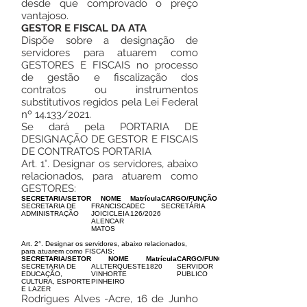
desde que comprovado o preço
vantajoso.
GESTOR E FISCAL DA ATA
Dispõe sobre a designação de
servidores para atuarem como
GESTORES E FISCAIS no processo
de gestão e fiscalização dos
contratos ou instrumentos
substitutivos regidos pela Lei Federal
nº 14.133/2021.
Se dará pela PORTARIA DE
DESIGNAÇÃO DE GESTOR E FISCAIS
DE CONTRATOS PORTARIA
Art. 1°. Designar os servidores, abaixo
relacionados, para atuarem como
GESTORES:
SECRETARIA/SETOR
NOME
Matrícula
CARGO/FUNÇÃO
SECRETARIA DE
FRANCISCA
DEC
SECRETÁRIA
ADMINISTRAÇÃO
JOICICLEIA
126/2026
ALENCAR
MATOS
Art. 2°. Designar os servidores, abaixo relacionados,
para atuarem como FISCAIS:
SECRETARIA/SETOR
NOME
Matrícula
CARGO/FUNÇÃO
SECRETARIA DE
ALLTERQUESTE
1820
SERVIDOR
EDUCAÇÃO,
VINHORTE
PUBLICO
CULTURA, ESPORTE
PINHEIRO
E LAZER
Rodrigues Alves -Acre, 16 de Junho