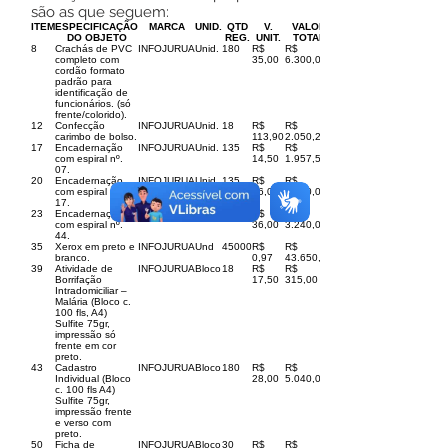
são as que seguem:
ITEM
ESPECIFICAÇÃO
MARCA
UNID.
QTD
V.
VALOR
DO OBJETO
REG.
UNIT.
TOTAL
8
Crachás de PVC
INFOJURUA
Unid.
180
R$
R$
completo com
35,00
6.300,00
cordão formato
padrão para
identificação de
funcionários. (só
frente/colorido).
12
Confecção
INFOJURUA
Unid.
18
R$
R$
carimbo de bolso.
113,90
2.050,20
17
Encadernação
INFOJURUA
Unid.
135
R$
R$
com espiral nº.
14,50
1.957,50
07.
20
Encadernação
INFOJURUA
Unid.
135
R$
R$
com espiral nº.
26,00
3.510,00
17.
23
Encadernação
INFOJURUA
Unid.
90
R$
R$
com espiral nº.
36,00
3.240,00
44.
35
Xerox em preto e
INFOJURUA
Und
45000
R$
R$
branco.
0,97
43.650,00
39
Atividade de
INFOJURUA
Bloco
18
R$
R$
Borrifação
17,50
315,00
Intradomiciliar –
Malária (Bloco c.
100 fls, A4)
Sulfite 75gr,
impressão só
frente em cor
preto.
43
Cadastro
INFOJURUA
Bloco
180
R$
R$
Individual (Bloco
28,00
5.040,00
c. 100 fls A4)
Sulfite 75gr,
impressão frente
e verso com
preto.
50
Ficha de
INFOJURUA
Bloco
30
R$
R$