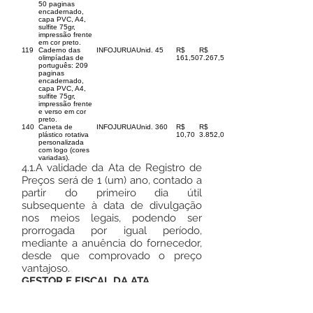
50 paginas
encadernado,
capa PVC, A4,
sulfite 75gr,
impressão frente
em cor preto.
119
Caderno das
INFOJURUA
Unid.
45
R$
R$
olimpíadas de
161,50
7.267,50
português: 209
paginas
encadernado,
capa PVC, A4,
sulfite 75gr,
impressão frente
e verso em cor
preto.
140
Caneta de
INFOJURUA
Unid.
360
R$
R$
plástico rotativa
10,70
3.852,00
personalizada
com logo (cores
variadas).
4.1.A validade da Ata de Registro de
Preços será de 1 (um) ano, contado a
partir do primeiro dia útil
subsequente à data de divulgação
nos meios legais, podendo ser
prorrogada por igual período,
mediante a anuência do fornecedor,
desde que comprovado o preço
vantajoso.
GESTOR E FISCAL DA ATA
Dispõe sobre a designação de
servidores para atuarem como