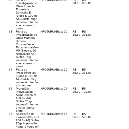
Investigação de
38,60
386,00
Óbito Infantil-
Entrevista
Domiciliar-I3
(Bloco c/ 100 fls
A4) Sulfite 75gr,
impressão frente
e verso em cor
preto.
63
Ficha de
INFOJURUA
Bloco
10
R$
R$
Investigação de
38,50
385,00
Óbito Materna-
Síntese,
Conclusões e
Recomendações-
M5 (Bloco c/ 50
formulários A4)
Sulfite 75gr,
impressão frente
e verso em cor
preto.
67
Ficha de
INFOJURUA
Bloco
10
R$
R$
Procedimentos
38,40
384,00
(Bloco c/ 100 fls
A4) Sulfite 75 gr,
impressão frente
em cor preto.
82
Prontuário
INFOJURUA
Bloco
27
R$
R$
Individual do
26,00
702,00
Aluno (Bloco c/
100 fls, A4)
Sulfite 75 gr,
impressão frente
e verso em cor
preto.
95
Solicitação de
INFOJURUA
Bloco
15
R$
R$
Exames (Bloco c/
35,00
525,00
100 fls A4) Sulfite
75gr, impressão
frente e verso em