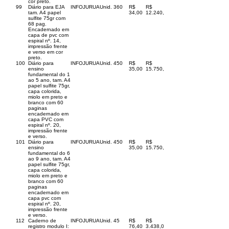
cor preto.
99
Diário para EJA
INFOJURUA
Unid.
360
R$
R$
tam. A4 papel
34,00
12.240,00
sulfite 75gr com
68 pag.
Encadernado em
capa de pvc com
espiral nº. 14,
impressão frente
e verso em cor
preto.
100
Diário para
INFOJURUA
Unid.
450
R$
R$
ensino
35,00
15.750,00
fundamental do 1
ao 5 ano, tam. A4
papel sulfite 75gr,
capa colorida,
miolo em preto e
branco com 60
paginas
encadernado em
capa PVC com
espiral nº. 20,
impressão frente
e verso.
101
Diário para
INFOJURUA
Unid.
450
R$
R$
ensino
35,00
15.750,00
fundamental do 6
ao 9 ano, tam. A4
papel sulfite 75gr,
capa colorida,
miolo em preto e
branco com 60
paginas
encadernado em
capa pvc com
espiral nº. 20,
impressão frente
e verso.
112
Caderno de
INFOJURUA
Unid.
45
R$
R$
registro modulo I:
76,40
3.438,00