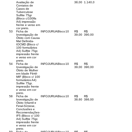
Avaliação de
38,00
1.140,00
Contatos de
Casos de
Tuberculose
Sulfite 75gr
(Bloco c/100fls
A4) impressão
frente e verso em
cor preto.
53
Ficha de
INFOJURUA
Bloco
10
R$
R$
Investigação de
39,00
390,00
Óbito com Causa
Mal Definida-
IOCMD (Bloco c/
100 formulários
A4) Sulfite 75gr,
impressão frente
e verso em cor
preto.
54
Ficha de
INFOJURUA
Bloco
10
R$
R$
Investigação de
39,00
390,00
Óbito de Mulher
em Idade Fértil-
MIF (Bloco c/ 100
formulários A4)
Sulfite 75gr,
impressão frente
e verso em cor
preto.
58
Ficha de
INFOJURUA
Bloco
10
R$
R$
Investigação de
38,60
386,00
Óbito Infantil e
Fetal-Síntese,
Conclusões e
Recomendações-
IF5 (Bloco c/ 100
A4) Sulfite 75gr,
impressão frente
e verso em cor
preto.
59
Ficha de
INFOJURUA
Bloco
10
R$
R$