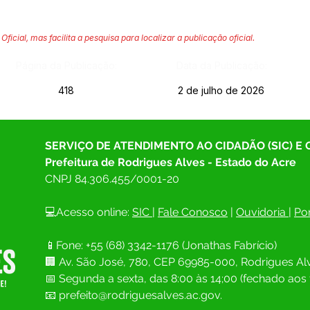
Oficial, mas facilita a pesquisa para localizar a publicação oficial.
Página da Publicação:
Data da Publicação:
418
2 de julho de 2026
SERVIÇO DE ATENDIMENTO AO CIDADÃO (SIC) E
Prefeitura de Rodrigues Alves - Estado do Acre
CNPJ 
84.306.455/0001-20
💻Acesso online: 
SIC 
| 
Fale Conosco
 | 
Ouvidoria
| 
Por
📱Fone: +55 (68) 
3342-1176 (Jonathas Fabrício)
🏢 
Av. São José, 780, CEP 69985-000, Rodrigues Alv
📅 Segunda a sexta, das 8:00 às 14;00 (fechado aos 
📧
prefeito@rodriguesalves.ac.gov.