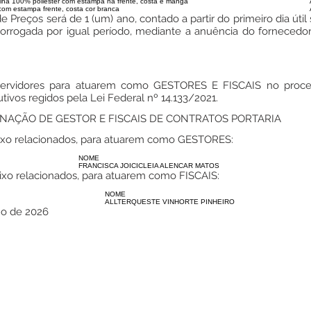
ha 100% poliéster com estampa na frente, costa e manga
com estampa frente, costa cor branca
de Preços será de 1 (um) ano, contado a partir do primeiro dia út
rorrogada por igual período, mediante a anuência do forneced
servidores para atuarem como GESTORES E FISCAIS no proces
tivos regidos pela Lei Federal nº 14.133/2021.
IGNAÇÃO DE GESTOR E FISCAIS DE CONTRATOS PORTARIA
abaixo relacionados, para atuarem como GESTORES:
NOME
FRANCISCA JOICICLEIA ALENCAR MATOS
baixo relacionados, para atuarem como FISCAIS:
NOME
ALLTERQUESTE VINHORTE PINHEIRO
ho de 2026