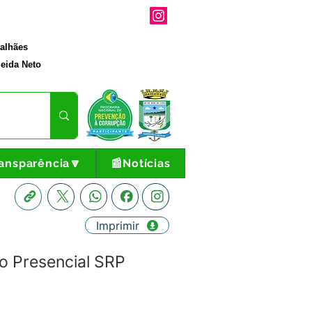
galhães
eida Neto
ansparência🔽
📰Notícias
Imprimir
o Presencial SRP