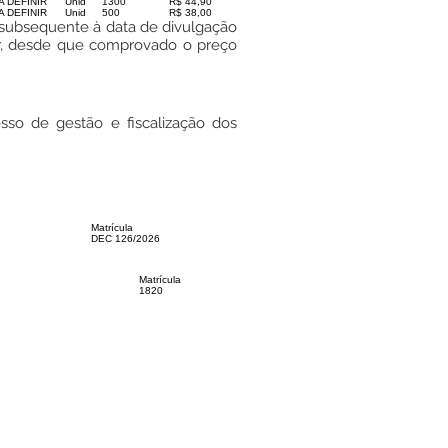
A DEFINIR
Unid
1300
R$ 44,90
A DEFINIR
Unid
500
R$ 38,00
il subsequente à data de divulgação
or, desde que comprovado o preço
so de gestão e fiscalização dos
Matrícula
DEC 126/2026
Matrícula
1820