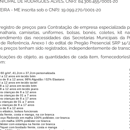
CIPAL DE RODRIGUES ALVES, CNPJ: 84.306.455/0001-20
A - ME inscrita sob o CNPJ: 19.099.270/0001-20
registro de preços para Contratação de empresa especializada p
lharia, camisetas, uniformes, bolsas, bonés, coletes, kit na
tendimento das necessidades das Secretarias Municipais da P
e Referência, Anexo I do edital de Pregão Presencial SRP 14/2
os preços tenham sido registrados, independentemente de transc
cificações do objeto, as quantidades de cada item, fornecedor(e
em:
60 g/m², 41,2cm x 37,2cm personalizada
8 a 12 anos em tecido brim
as de 8 a 12 anos; 98% Algodão / 02% Elastano
 a 12 anos em tecido tactel
 8 a 12 anos em tecido brim
 8 a 12 anos em tecido jeans
ra crianças de 8 a 12 anos
ra crianças de 01 a 7 anos
ra crianças de 8 a 17 anos
a crianças de 01 a 7 anos
a crianças de 8 a 17 anos
as de 8 a 12 anos
s elástico, bolsos funcionais
da frente, costa e manga, na cor branca
scoço Redondo em malha 100% poliéster, cor branca
s em malha 100% poliéster cor branca
iéster com estampa na frente cor branca
Piquet com bordado frente, costa e manga