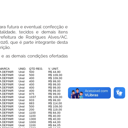
ara futura e eventual confecção e
talidade, tecidos e demais itens
refeitura de Rodrigues Alves/AC.
026, que é parte integrante desta
rição.
s) e as demais condições ofertadas
MARCA
UNID.
QTD REG.
V. UNIT.
A DEFINIR
Unid
500
R$ 44,90
A DEFINIR
Unid
500
R$ 109,00
A DEFINIR
Unid
400
R$ 109,00
A DEFINIR
Unid
400
R$ 99,00
A DEFINIR
Unid
400
R$ 99,00
A DEFINIR
Unid
400
R$ 99,00
A DEFINIR
Unid
400
R$ 99,00
A DEFINIR
Unid
975
R$ 99,00
A DEFINIR
Unid
1037
R$ 109,00
A DEFINIR
Unid
933
R$ 99,00
A DEFINIR
Unid
883
R$ 114,00
A DEFINIR
Unid
500
R$ 109,00
A DEFINIR
Unid
200
R$ 119,00
A DEFINIR
Unid
1100
R$ 84,00
A DEFINIR
Unid
1100
R$ 40,00
A DEFINIR
Unid
1300
R$ 40,00
A DEFINIR
Unid
1000
R$ 44,00
A DEFINIR
Unid
1100
R$ 84,05