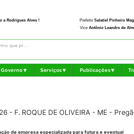
rodriguesalves.ac.gov.br
Portal da Transparência
o a Rodrigues Alves !
Prefeito
Salatiel Pinheiro Ma
Vice
Antônio Leandro de Alm
Governo🔽
Serviços🔽
Publicações🔽
Tr
026 - F. ROQUE DE OLIVEIRA - ME - Pregã
ação de empresa especializada para futura e eventual