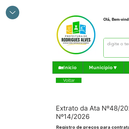
+55 68 3342-1047
prefeito@
Olá, Bem-vind
🏡Início
Município🔽
Voltar
Extrato da Ata Nº48/2
Nº14/2026
Registro de preços para contrat