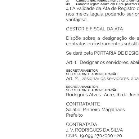
37
Camiseta gola redonda manga curta em mal
39
Camiseta regata adulto em 100% poliéster 
4.1.A validade da Ata de Registro 
nos meios legais, podendo ser p
vantajoso.
GESTOR E FISCAL DA ATA
Dispõe sobre a designação de 
contratos ou instrumentos substitu
Se dará pela PORTARIA DE DES
Art. 1°. Designar os servidores, 
SECRETARIA/SETOR
SECRETARIA DE ADMINISTRAÇÃO
Art. 2°. Designar os servidores, a
SECRETARIA/SETOR
SECRETARIA DE ADMINISTRAÇÃO
Rodrigues Alves -Acre, 16 de Jun
CONTRATANTE
Salatiel Pinheiro Magalhães
Prefeito
CONTRATADA
J. V. RODRIGUES DA SILVA
CNPJ: 19.099.270/0001-20