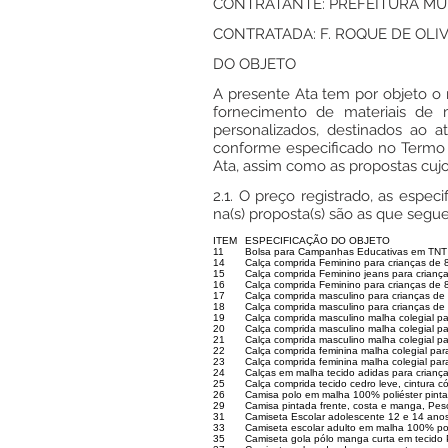
CONTRATANTE: PREFEITURA MUNI
CONTRATADA: F. ROQUE DE OLIVEIR
DO OBJETO
A presente Ata tem por objeto o 
fornecimento de materiais de ma
personalizados, destinados ao a
conforme especificado no Termo d
Ata, assim como as propostas cuj
2.1. O preço registrado, as espe
na(s) proposta(s) são as que segu
ITEM
ESPECIFICAÇÃO DO OBJETO
11
Bolsa para Campanhas Educativas em TNT 
14
Calça comprida Feminino para crianças de 
15
Calça comprida Feminino jeans para crianç
16
Calça comprida Feminino para crianças de 8
17
Calça comprida masculino para crianças de
18
Calça comprida masculino para crianças de
19
Calça comprida masculino malha colegial pa
20
Calça comprida masculino malha colegial pa
21
Calça comprida masculino malha colegial pa
22
Calça comprida feminina malha colegial par
23
Calça comprida feminina malha colegial par
24
Calças em malha tecido adidas para crianç
25
Calça comprida tecido cedro leve, cintura có
26
Camisa polo em malha 100% poliéster pinta
29
Camisa pintada frente, costa e manga, Pe
31
Camiseta Escolar adolescente 12 e 14 ano
33
Camiseta escolar adulto em malha 100% pol
35
Camiseta gola pólo manga curta em tecido 