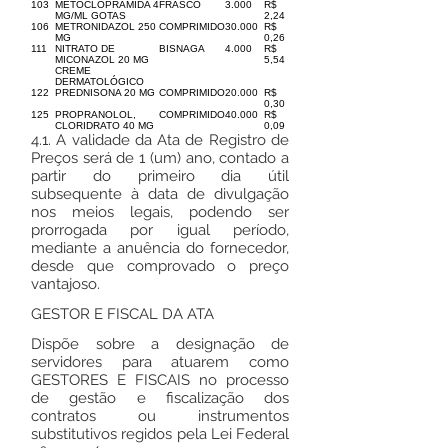
103
METOCLOPRAMIDA 4
FRASCO
3.000
R$
MG/ML GOTAS
2,24
106
METRONIDAZOL 250
COMPRIMIDO
30.000
R$
MG
0,26
111
NITRATO DE
BISNAGA
4.000
R$
MICONAZOL 20 MG
5,54
CREME
DERMATOLÓGICO
122
PREDNISONA 20 MG
COMPRIMIDO
20.000
R$
0,30
125
PROPRANOLOL,
COMPRIMIDO
40.000
R$
CLORIDRATO 40 MG
0,09
4.1. A validade da Ata de Registro de
Preços será de 1 (um) ano, contado a
partir do primeiro dia útil
subsequente à data de divulgação
nos meios legais, podendo ser
prorrogada por igual período,
mediante a anuência do fornecedor,
desde que comprovado o preço
vantajoso.
GESTOR E FISCAL DA ATA
Dispõe sobre a designação de
servidores para atuarem como
GESTORES E FISCAIS no processo
de gestão e fiscalização dos
contratos ou instrumentos
substitutivos regidos pela Lei Federal