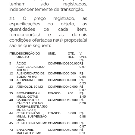
tenham sido registrados,
independentemente de transcrição.
2.1. O preço registrado, as
especificações do objeto, as
quantidades de cada item,
fornecedor(es) e as demais
condições ofertadas na(s) proposta(s)
são as que seguem:
ITEM
DESCRIÇÃO DO
UNID.
QTD.
V.
OBJETO
REG.
UNIT.
R$
5
ÁCIDO
COMPRIMIDO
100.000
R$
ACETILSALICÍLICO
0,07
100 MG
12
ALENDRONATO DE
COMPRIMIDO
5.500
R$
SÓDIO 70 MG
0,54
13
ALOPURINOL 100
COMPRIMIDO
4.000
R$
MG
0,23
23
ATENOLOL 50 MG
COMPRIMIDO
40.000
R$
0,07
35
BROMOPRIDA 4
FRASCO
900
R$
MG/ML GOTAS
3,45
40
CARBONATO DE
COMPRIMIDO
50.000
R$
CÁLCIO 1.250 MG
0,29
(EQUIVALENTE A 500
MG DE CA++)
44
CEFALEXINA 50
FRASCO
3.000
R$
MG/ML SUSPENSÃO
9,88
ORAL
45
CEFALEXINA 500 MG
COMPRIMIDO
55.000
R$
0,87
73
ENALAPRIL,
COMPRIMIDO
40.000
R$
MALEATO 20 MG
0,11