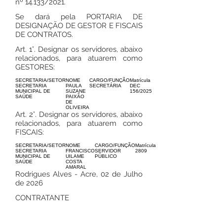
nº 14.133/2021.
Se dará pela PORTARIA DE
DESIGNAÇÃO DE GESTOR E FISCAIS
DE CONTRATOS.
Art. 1°. Designar os servidores, abaixo
relacionados, para atuarem como
GESTORES:
SECRETARIA/SETOR
NOME
CARGO/FUNÇÃO
Matrícula
SECRETARIA
PAULA
SECRETÁRIA
DEC
MUNICIPAL DE
SUZANE
156/2025
SAÚDE
PAIXÃO
DE
OLIVEIRA
Art. 2°. Designar os servidores, abaixo
relacionados, para atuarem como
FISCAIS:
SECRETARIA/SETOR
NOME
CARGO/FUNÇÃO
Matrícula
SECRETARIA
FRANCISCO
SERVIDOR
2809
MUNICIPAL DE
UILAME
PÚBLICO
SAÚDE
COSTA
AMARAL
Rodrigues Alves - Acre, 02 de Julho
de 2026
CONTRATANTE
Salatiel Pinheiro Magalhães