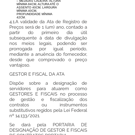
– MEDIDAS CADEIRA: ALTURA
MÍNIMA 84CM, ALTURA ATÉ O
ASSENTO 40CM, LARGURA
MÍNIMA 40CM,
PROFUNDIDADE MÍNIMA
42CM.
4.1.A validade da Ata de Registro de
Preços será de 1 (um) ano, contado a
partir do primeiro dia útil
subsequente à data de divulgação
nos meios legais, podendo ser
prorrogada por igual período,
mediante a anuência do fornecedor,
desde que comprovado o preço
vantajoso.
GESTOR E FISCAL DA ATA
Dispõe sobre a designação de
servidores para atuarem como
GESTORES E FISCAIS no processo
de gestão e fiscalização dos
contratos ou instrumentos
substitutivos regidos pela Lei Federal
nº 14.133/2021.
Se dará pela PORTARIA DE
DESIGNAÇÃO DE GESTOR E FISCAIS