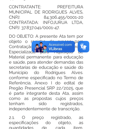
CONTRATANTE: PREFEITURA
MUNICIPAL DE RODRIGUES ALVES,
CNPJ:
84.306.455
/0001-20
CONTRATADA: INFOJURUA LTDA,
CNPJ:
37.837.041
/0001-47.
DO OBJETO: A presente Ata tem por
objeto o registro de preços para
Contratação de Empresa
Especializada para Aquisição de
Material permanente para educação
e saúde, para atender demandas das
secretarias de educação e saúde do
Município do Rodrigues Alves.
conforme especificado no Termo de
Referência, Anexo I do edital de
Pregão Presencial SRP 22/2025, que
é parte integrante desta Ata, assim
como as propostas cujos preços
tenham sido registrados,
independentemente de transcrição.
2.1. O preço registrado, as
especificações do objeto, as
quantidades de cada item,