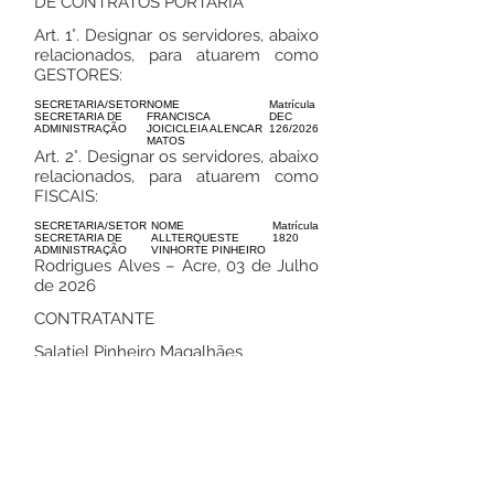
DE CONTRATOS PORTARIA
Art. 1°. Designar os servidores, abaixo
relacionados, para atuarem como
GESTORES:
SECRETARIA/SETOR
NOME
Matrícula
SECRETARIA DE
FRANCISCA
DEC
ADMINISTRAÇÃO
JOICICLEIA ALENCAR
126/2026
MATOS
Art. 2°. Designar os servidores, abaixo
relacionados, para atuarem como
FISCAIS:
SECRETARIA/SETOR
NOME
Matrícula
SECRETARIA DE
ALLTERQUESTE
1820
ADMINISTRAÇÃO
VINHORTE PINHEIRO
Rodrigues Alves – Acre, 03 de Julho
de 2026
CONTRATANTE
Salatiel Pinheiro Magalhães
Prefeito
CONTRATADA
INFOJURUA LTDA,
CNPJ:
37.837.041
/0001-47