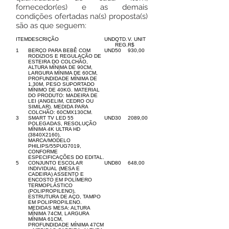
fornecedor(es) e as demais
condições ofertadas na(s) proposta(s)
são as que seguem:
ITEM
DESCRIÇÃO
UND
QTD.
V. UNIT
REG.
R$
1
BERÇO PARA BEBÊ COM
UND
50
930,00
RODIZIOS E REGULAÇÃO DE
ESTEIRA DO COLCHÃO,
ALTURA MÍNIMA DE 90CM,
LARGURA MÍNIMA DE 60CM,
PROFUNDIDADE MÍNIMA DE
1,30M, PESO SUPORTADO
MÍNIMO DE 40KG. MATERIAL
DO PRODUTO: MADEIRA DE
LEI (ANGELIM, CEDRO OU
SIMILAR). MEDIDA PARA
COLCHÃO: 60CMX130CM.
3
SMART TV LED 55
UND
30
2089,00
POLEGADAS, RESOLUÇÃO
MÍNIMA 4K ULTRA HD
(3840X2160),
MARCA/MODELO
PHILIPS/55PUG7019,
CONFORME
ESPECIFICAÇÕES DO EDITAL.
5
CONJUNTO ESCOLAR
UND
80
648,00
INDIVIDUAL (MESA E
CADEIRA) ASSENTO E
ENCOSTO EM POLÍMERO
TERMOPLÁSTICO
(POLIPROPILENO),
ESTRUTURA DE AÇO, TAMPO
EM POLIPROPILENO.
MEDIDAS MESA: ALTURA
MÍNIMA 74CM, LARGURA
MÍNIMA 61CM,
PROFUNDIDADE MÍNIMA 47CM