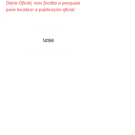
Diário Oficial, mas facilita a pesquisa
para localizar a publicação oficial.
Número do Diário:
14196
Página da Publicação:
735
Data da Publicação:
30 de janeiro de 2026
Órgão: