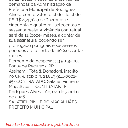
demandas da Administração da
Prefeitura Municipal de Rodrigues
Alves, com o valor total de Total de
R$ R$ 254.760,00 (Duzentos e
cinquenta e quatro mil setecentos e
sessenta reais). A vigência contratual
será de 12 (doze) meses, a contar de
sua assinatura, podendo ser
prorrogado por iguais e sucessivos
períodos até o limite de 60 (sessenta)
meses.
Elemento de despesas
33.90.39.00
,
Fonte de Recursos: RP.
Assinam: : Tota & Donadoni, inscrito
no CNPJ sob o n.
21.863.916
/0001-
45- CONTRATADO, Salatiel Pinheiro
Magalhães - CONTRATANTE.
Rodrigues Alves - Ac, 07 de janeiro
de 2026
SALATIEL PINHEIRO MAGALHÃES
PREFEITO MUNICIPAL
Este texto não substitui o publicado no