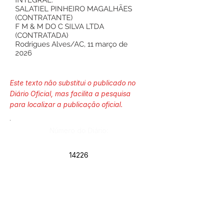
INTEGRAL.
SALATIEL PINHEIRO MAGALHÃES
(CONTRATANTE)
F M & M DO C SILVA LTDA
(CONTRATADA)
Rodrigues Alves/AC, 11 março de
2026
Este texto não substitui o publicado no
Diário Oficial, mas facilita a pesquisa
para localizar a publicação oficial.
Número do Diário:
14226
Página da Publicação:
200
Data da Publicação: