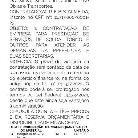
DA SILVA, Secretário Municipal De
Obras e Transportes.
CONTRATADO(A): R F B S ALMEIDA,
Inscrito no CPF nº:
11.717.000
/0001-
23.
OBJETO: 1. CONTRATAÇÃO DE
EMPRESA PARA PRESTAÇÃO DE
SERVIÇOS DE SOLDA, TORNO E
OUTROS PARA ATENDER AS
DEMANDAS DA PREFEITURA E
SUAS SECRETARIAS.
VIGÊNCIA: O prazo de vigência da
contratação será contado da data de
sua assinatura vigorará até o término
do exercício financeiro, na forma do
artigo 105 da Lei n° 14.133/2021. O
contrato poderá ser prorrogado nos
termos da Lei Federal 14.133/2021,
desde que este ainda seja vantajoso
à administração.
CLÁUSULA QUINTA – DOS PREÇOS
E DA RESERVA ORÇAMENTÁRIA E
DISPONIBILIDADE FINANCEIRA:
ITEM
DISCRIMINAÇÃO
MARCA
UNID
QUANT
VALOR
DO MATERIAL
UNITÁRIO
34
Mangueira de ¼ -2
M
11
R$ 77,00
trama