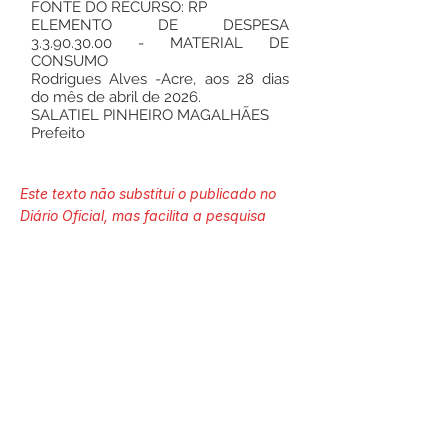
FONTE DO RECURSO: RP
ELEMENTO DE DESPESA
3.3.90.30.00
- MATERIAL DE
CONSUMO
Rodrigues Alves -Acre, aos 28 dias
do mês de abril de 2026.
SALATIEL PINHEIRO MAGALHÃES
Prefeito
Este texto não substitui o publicado no
Diário Oficial, mas facilita a pesquisa
para localizar a publicação oficial.
Número do Diário:
14262
Página da Publicação:
178