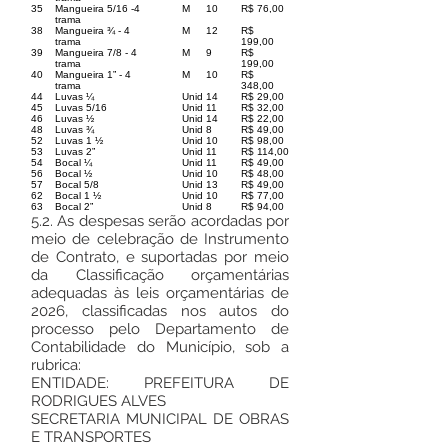
35
Mangueira 5/16 -4
M
10
R$ 76,00
trama
38
Mangueira ¾ - 4
M
12
R$
trama
199,00
39
Mangueira 7/8 - 4
M
9
R$
trama
199,00
40
Mangueira 1” - 4
M
10
R$
trama
348,00
44
Luvas ¼
Unid
14
R$ 29,00
45
Luvas 5/16
Unid
11
R$ 32,00
46
Luvas ½
Unid
14
R$ 22,00
48
Luvas ¾
Unid
8
R$ 49,00
52
Luvas 1 ½
Unid
10
R$ 98,00
53
Luvas 2”
Unid
11
R$ 114,00
54
Bocal ¼
Unid
11
R$ 49,00
56
Bocal ½
Unid
10
R$ 48,00
57
Bocal 5/8
Unid
13
R$ 49,00
62
Bocal 1 ½
Unid
10
R$ 77,00
63
Bocal 2”
Unid
8
R$ 94,00
5.2. As despesas serão acordadas por
meio de celebração de Instrumento
de Contrato, e suportadas por meio
da Classificação orçamentárias
adequadas às leis orçamentárias de
2026, classificadas nos autos do
processo pelo Departamento de
Contabilidade do Município, sob a
rubrica:
ENTIDADE: PREFEITURA DE
RODRIGUES ALVES
SECRETARIA MUNICIPAL DE OBRAS
E TRANSPORTES