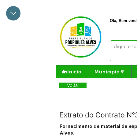
+55 68 3342-1047
prefeito@
Olá, Bem-vind
🏡Início
Município🔽
Voltar
Extrato do Contrato N
Fornecimento de material de exp
Alves.