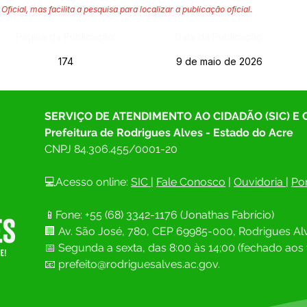
Oficial, mas facilita a pesquisa para localizar a publicação oficial.
Página da Publicação:
Data da Publicação:
174
9 de maio de 2026
SERVIÇO DE ATENDIMENTO AO CIDADÃO (SIC) E
Prefeitura de Rodrigues Alves - Estado do Acre
CNPJ 
84.306.455/0001-20
💻Acesso online: 
SIC 
| 
Fale Conosco
 | 
Ouvidoria
| 
Por
📱Fone: +55 (68) 
3342-1176 (Jonathas Fabrício)
🏢 
Av. São José, 780, CEP 69985-000, Rodrigues Alv
📅 Segunda a sexta, das 8:00 às 14;00 (fechado aos 
📧
prefeito@rodriguesalves.ac.gov.