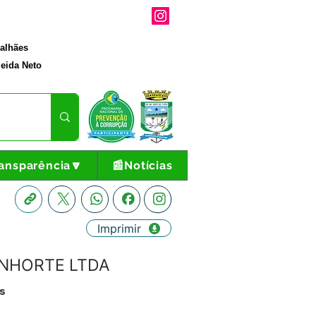
galhães
eida Neto
ansparência🔽
📰Notícias
Imprimir
 VINHORTE LTDA
s