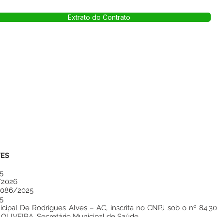
Extrato do Contrato
VES
5
/2026
 086/2025
5
ipal De Rodrigues Alves – AC, inscrita no CNPJ sob o nº 84.30
LIVEIRA, Secretário Municipal de Saúde.