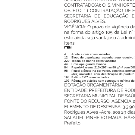
CONTRATADO(A): O. S. VINHORTE L
OBJETO: 1.1 CONTRATAÇÃO DE
SECRETARIA DE EDUCAÇÃO E
RODRIGUES ALVES.
VIGÊNCIA: O prazo de vigência da 
na forma do artigo 105 da Lei n°
este ainda seja vantajoso à admini
Itens:
ITEM
4
Anote e cole cores variadas
12
Bloco de papel para rascunho auto -adesivo,
220
Toalha de banho cores variadas
44
Envelope grande branco
84
Papel A4 resma 210x297mm 90 g/m² com 500
98
Pincel atômico na cor verde, com tinta perm
(dez) unidades, com identificação do produto
194
Balão nº 07 cores variadas
107
Régua em plástico com espessura mínima d
DOTAÇÃO ORÇAMENTÁRIA:
ENTIDADE: PREFEITURA DE ROD
SECRETARIA MUNICIPAL DE SAÚDE
FONTE DO RECURSO: AGENCIA 2
ELEMENTO DE DESPENSA: 3.3.90.
Rodrigues Alves -Acre, aos 29 dia
SALATIEL PINHEIRO MAGALHÃE
Prefeito