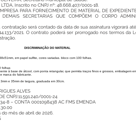
TDA, Inscrito no CNPJ nº: 48.668.407/0001-18.
 EMPRESA PARA FORNECIMENTO DE MATERIAL DE EXPEDIEN
 DEMAIS SECRETARIAS QUE COMPÕEM O CORPO ADMINI
contratação será contado da data de sua assinatura vigorará até 
 14.133/2021. O contrato poderá ser prorrogado nos termos da L
stração.
DISCRIMINAÇÃO DO MATERIAL
38x51mm, em papel sulfite, cores variadas. bloco com 100 folhas.
 folhas
anente à base de álcool, com ponta retangular, que permita traços finos e grossos, embalagem e
 e marca do fabricante.
e 3mm e 35mm de largura, graduada em 30cm.
RIGUES ALVES
 CNPJ:11.591.240/0001-24
34-8 – CONTA 0001098438 AC FMS EMENDA
30.00
s do mês de abril de 2026.
S