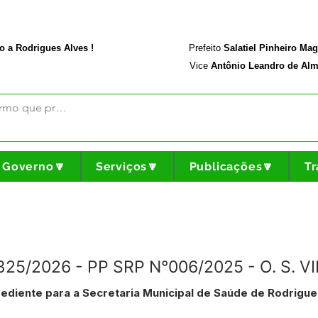
rodriguesalves.ac.gov.br
Portal da Transparência
o a Rodrigues Alves !
Prefeito
Salatiel Pinheiro Ma
Vice
Antônio Leandro de Alm
Governo🔽
Serviços🔽
Publicações🔽
Tr
°325/2026 - PP SRP N°006/2025 - O. S.
ediente para a Secretaria Municipal de Saúde de Rodrigue