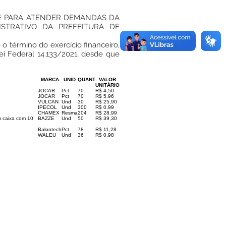
TE PARA ATENDER DEMANDAS DA
STRATIVO DA PREFEITURA DE
o término do exercício financeiro,
ei Federal 14.133/2021, desde que
MARCA
UNID
QUANT
VALOR
UNITÁRIO
JOCAR
Pct
70
R$ 4,50
JOCAR
Pct
70
R$ 5,96
VULCAN
Und
30
R$ 25,90
IPECOL
Und
300
R$ 0,99
CHAMEX
Resma
204
R$ 28,99
m caixa com 10
BAZZE
Und
50
R$ 39,30
Balontech
Pct
78
R$ 11,28
WALEU
Und
36
R$ 0,98