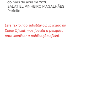
do mês de abril de 2026.
SALATIEL PINHEIRO MAGALHÃES
Prefeito
Este texto não substitui o publicado no
Diário Oficial, mas facilita a pesquisa
para localizar a publicação oficial.
Número do Diário:
14262
Página da Publicação:
174
Data da Publicação:
9 de maio de 2026