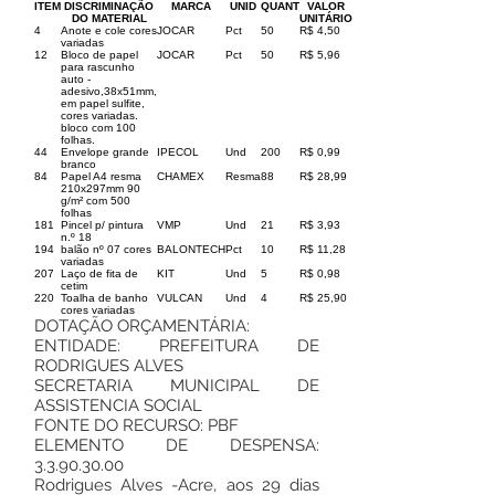
ITEM
DISCRIMINAÇÃO
MARCA
UNID
QUANT
VALOR
DO MATERIAL
UNITÁRIO
4
Anote e cole cores
JOCAR
Pct
50
R$ 4,50
variadas
12
Bloco de papel
JOCAR
Pct
50
R$ 5,96
para rascunho
auto -
adesivo,38x51mm,
em papel sulfite,
cores variadas.
bloco com 100
folhas.
44
Envelope grande
IPECOL
Und
200
R$ 0,99
branco
84
Papel A4 resma
CHAMEX
Resma
88
R$ 28,99
210x297mm 90
g/m² com 500
folhas
181
Pincel p/ pintura
VMP
Und
21
R$ 3,93
n.º 18
194
balão nº 07 cores
BALONTECH
Pct
10
R$ 11,28
variadas
207
Laço de fita de
KIT
Und
5
R$ 0,98
cetim
220
Toalha de banho
VULCAN
Und
4
R$ 25,90
cores variadas
DOTAÇÃO ORÇAMENTÁRIA:
ENTIDADE: PREFEITURA DE
RODRIGUES ALVES
SECRETARIA MUNICIPAL DE
ASSISTENCIA SOCIAL
FONTE DO RECURSO: PBF
ELEMENTO DE DESPENSA:
3.3.90.30.00
Rodrigues Alves -Acre, aos 29 dias