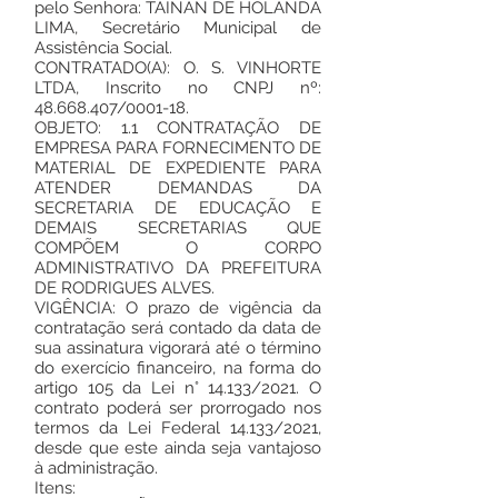
pelo Senhora: TAINAN DE HOLANDA
LIMA, Secretário Municipal de
Assistência Social.
CONTRATADO(A): O. S. VINHORTE
LTDA, Inscrito no CNPJ nº:
48.668.407
/0001-18.
OBJETO: 1.1 CONTRATAÇÃO DE
EMPRESA PARA FORNECIMENTO DE
MATERIAL DE EXPEDIENTE PARA
ATENDER DEMANDAS DA
SECRETARIA DE EDUCAÇÃO E
DEMAIS SECRETARIAS QUE
COMPÕEM O CORPO
ADMINISTRATIVO DA PREFEITURA
DE RODRIGUES ALVES.
VIGÊNCIA: O prazo de vigência da
contratação será contado da data de
sua assinatura vigorará até o término
do exercício financeiro, na forma do
artigo 105 da Lei n° 14.133/2021. O
contrato poderá ser prorrogado nos
termos da Lei Federal 14.133/2021,
desde que este ainda seja vantajoso
à administração.
Itens: