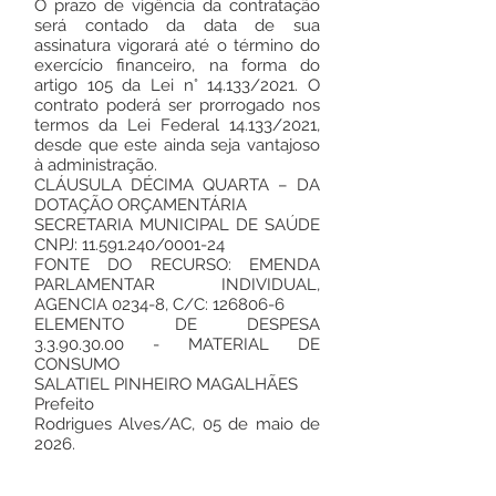
O prazo de vigência da contratação
será contado da data de sua
assinatura vigorará até o término do
exercício financeiro, na forma do
artigo 105 da Lei n° 14.133/2021. O
contrato poderá ser prorrogado nos
termos da Lei Federal 14.133/2021,
desde que este ainda seja vantajoso
à administração.
CLÁUSULA DÉCIMA QUARTA – DA
DOTAÇÃO ORÇAMENTÁRIA
SECRETARIA MUNICIPAL DE SAÚDE
CNPJ:
11.591.240
/0001-24
FONTE DO RECURSO: EMENDA
PARLAMENTAR INDIVIDUAL,
AGENCIA 0234-8, C/C:
126806-6
ELEMENTO DE DESPESA
3.3.90.30.00
- MATERIAL DE
CONSUMO
SALATIEL PINHEIRO MAGALHÃES
Prefeito
Rodrigues Alves/AC, 05 de maio de
2026.