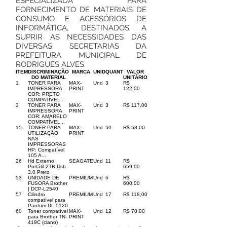
ESPECIALIZADA PARA
FORNECIMENTO DE MATERIAIS DE
CONSUMO E ACESSÓRIOS DE
INFORMÁTICA, DESTINADOS A
SUPRIR AS NECESSIDADES DAS
DIVERSAS SECRETARIAS DA
PREFEITURA MUNICIPAL DE
RODRIGUES ALVES.
ITEM
DISCRIMINAÇÃO
MARCA
UNID
QUANT
VALOR
DO MATERIAL
UNITÁRIO
1
TONER PARA
MAX-
Und
3
R$
IMPRESSORA
PRINT
122,00
COR: PRETO
COMPATÍVEL...
3
TONER PARA
MAX-
Und
3
R$ 117,00
IMPRESSORA
PRINT
COR: AMARELO
COMPATÍVEL...
15
TONER PARA
MAX-
Und
50
R$ 58,00
UTILIZAÇÃO
PRINT
NAS
IMPRESSORAS
HP: Compatível
105 A...
26
Hd Externo
SEAGATE
Und
11
R$
Portátil 2TB Usb
659,00
3.0 Preto
53
UNIDADE DE
PREMIUM
Und
6
R$
FUSORA Brother
600,00
| DCP-L2540
57
Cilindro
PREMIUM
Und
17
R$ 118,00
compatível para
Pantum DL-5120
60
Toner compatível
MAX-
Und
12
R$ 70,00
para Brother TN-
PRINT
419C (ciano)