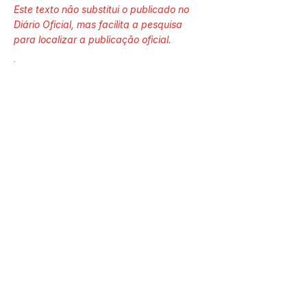
Este texto não substitui o publicado no
Diário Oficial, mas facilita a pesquisa
para localizar a publicação oficial.
Número do Diário:
14267
Página da Publicação:
161
Data da Publicação:
16 de maio de 2026
Órgão: