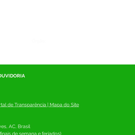
Órgão:
 OUVIDORIA
tal de Transparência
 | 
Mapa do Site
es, AC, Brasil
finais de semana e feriados)