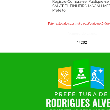
Registre-Cumpra-se: Publique-se.
SALATIEL PINHEIRO MAGALHÃE
Prefeito
Este texto não substitui o publicado no Diário 
Número do Diário:
14262