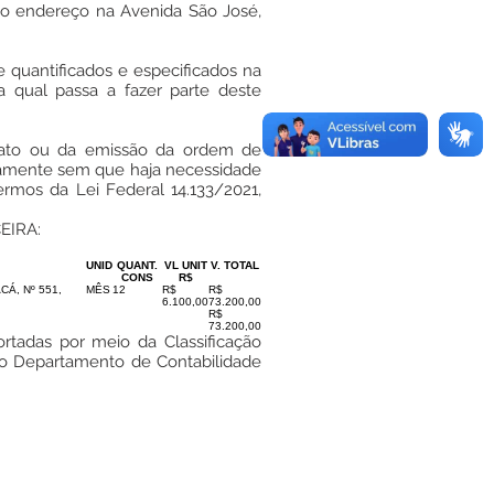
o endereço na Avenida São José,
 quantificados e especificados na
 qual passa a fazer parte deste
ntrato ou da emissão da ordem de
camente sem que haja necessidade
ermos da Lei Federal 14.133/2021,
EIRA:
UNID
QUANT.
VL UNIT
V. TOTAL
CONS
R$
Á, Nº 551,
MÊS
12
R$
R$
6.100,00
73.200,00
R$
73.200,00
rtadas por meio da Classificação
elo Departamento de Contabilidade