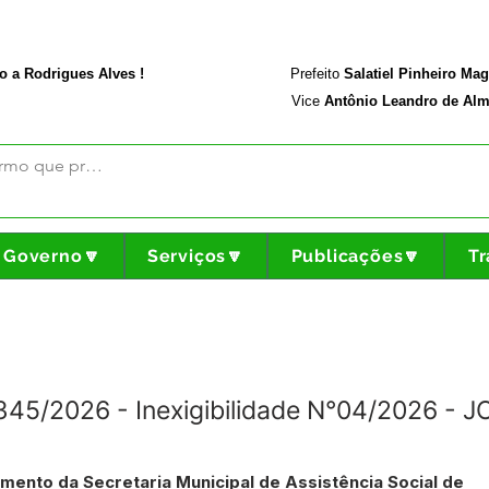
rodriguesalves.ac.gov.br
Portal da Transparência
o a Rodrigues Alves !
Prefeito
Salatiel Pinheiro Ma
Vice
Antônio Leandro de Alm
Governo🔽
Serviços🔽
Publicações🔽
Tr
°345/2026 - Inexigibilidade N°04/2026 -
mento da Secretaria Municipal de Assistência Social de