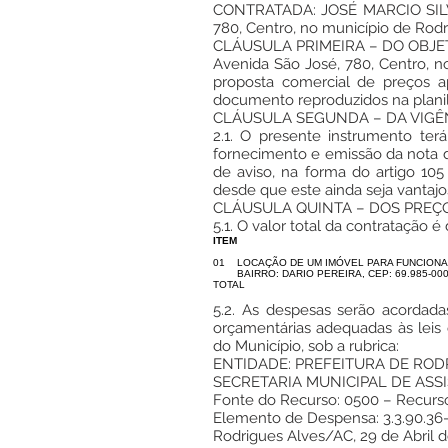
CONTRATADA: JOSÉ MARCIO SILVA 
780, Centro, no município de Rodr
CLÁUSULA PRIMEIRA – DO OBJE
Avenida São José, 780, Centro, n
proposta comercial de preços 
documento reproduzidos na planil
CLÁUSULA SEGUNDA – DA VIGÊ
2.1. O presente instrumento ter
fornecimento e emissão da nota
de aviso, na forma do artigo 105
desde que este ainda seja vantajo
CLÁUSULA QUINTA – DOS PREÇO
5.1. O valor total da contratação 
ITEM
01
LOCAÇÃO DE UM IMÓVEL PARA FUNCIONAM
BAIRRO: DARIO PEREIRA, CEP: 69.985-00
TOTAL
5.2. As despesas serão acordada
orçamentárias adequadas às leis
do Município, sob a rubrica:
ENTIDADE: PREFEITURA DE ROD
SECRETARIA MUNICIPAL DE ASS
Fonte do Recurso: 0500 – Recurso
Elemento de Despensa: 3.3.90.36-0
Rodrigues Alves/AC, 29 de Abril 