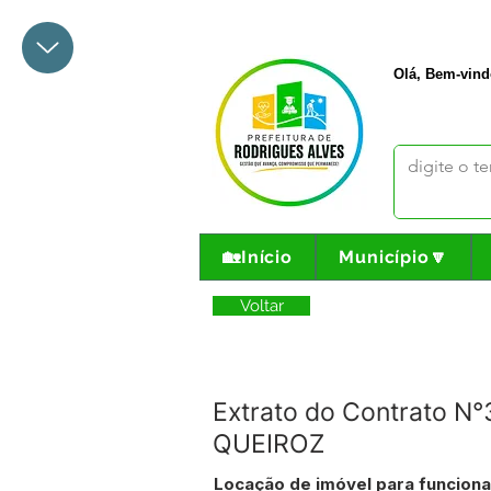
+55 68 3342-1047
prefeito@
Olá, Bem-vind
🏡Início
Município🔽
Voltar
Extrato do Contrato N
QUEIROZ
Locação de imóvel para funciona