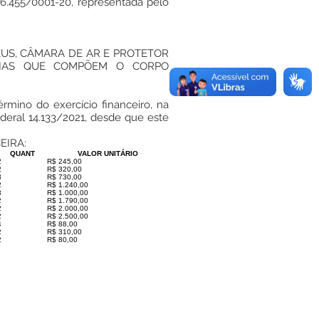
06.455/0001-20, representada pelo
EUS, CÂMARA DE AR E PROTETOR
RIAS QUE COMPÕEM O CORPO
érmino do exercício financeiro, na
ederal 14.133/2021, desde que este
EIRA:
QUANT
VALOR UNITÁRIO
2
R$ 245,00
2
R$ 320,00
3
R$ 730,00
2
R$ 1.240,00
3
R$ 1.000,00
2
R$ 1.790,00
2
R$ 2.000,00
2
R$ 2.500,00
4
R$ 88,00
2
R$ 310,00
2
R$ 80,00