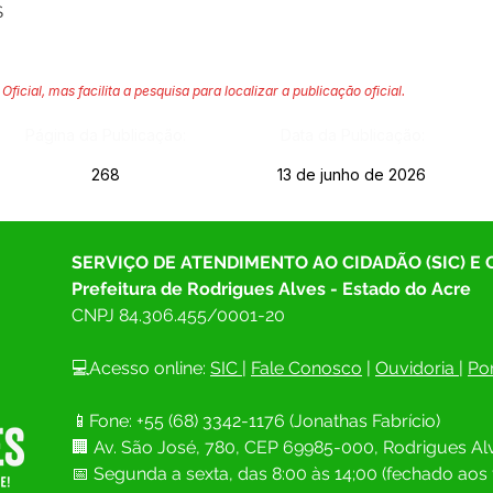
S
Oficial, mas facilita a pesquisa para localizar a publicação oficial.
Página da Publicação:
Data da Publicação:
268
13 de junho de 2026
SERVIÇO DE ATENDIMENTO AO CIDADÃO (SIC) E
Prefeitura de Rodrigues Alves - Estado do Acre
CNPJ 
84.306.455/0001-20
💻Acesso online: 
SIC 
| 
Fale Conosco
 | 
Ouvidoria
| 
Por
📱Fone: +55 (68) 
3342-1176 (Jonathas Fabrício)
🏢 
Av. São José, 780, CEP 69985-000, Rodrigues Alv
📅 Segunda a sexta, das 8:00 às 14;00 (fechado aos 