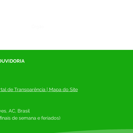
Órgão:
 OUVIDORIA
tal de Transparência
 | 
Mapa do Site
es, AC, Brasil
finais de semana e feriados)