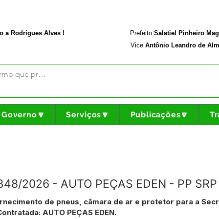
rodriguesalves.ac.gov.br
Portal da Transparência
o a Rodrigues Alves !
Prefeito
Salatiel Pinheiro Ma
Vice
Antônio Leandro de Alm
Governo🔽
Serviços🔽
Publicações🔽
Tr
N°348/2026 - AUTO PEÇAS EDEN - PP SRP
necimento de pneus, câmara de ar e protetor para a Secr
 Contratada: AUTO PEÇAS EDEN.