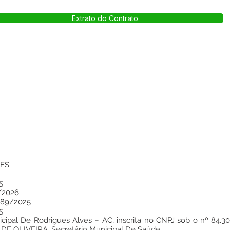
Extrato do Contrato
VES
5
/2026
 89/2025
5
cipal De Rodrigues Alves – AC, inscrita no CNPJ sob o nº 84.3
E OLIVEIRA, Secretário Municipal De Saúde.