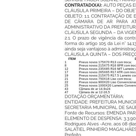
CONTRATADO(A):
AUTO PEÇAS EDE
CLÁUSULA PRIMEIRA – DO OBJE
OBJETO: 1.1. CONTRATAÇÃO D
DE CÂMARA DE AR PARA AT
ADMINISTRATIVO DA PREFEITUR
CLÁUSULA SEGUNDA – DA VIGE
2.1. O prazo de vigência da cont
forma do artigo 105 da Lei n° 14
ainda seja vantajoso à administraç
CLÁUSULA QUINTA – DOS PREÇO
ITEM
1
Pneus novos 175X70 R13 com troca;
8
Pneus novos 215X75 R16 8PR com troc
12
Pneus novos 235X85 R16 M/T Lameiro 
17
Pneus novos 265X65 R17 ATR com troc
19
Pneus novos 215X75 R17.5 Lameiro com
21
Pneus novos 750X16 Liso com troca;
22
Pneus novos 900X20 Liso Convencional
25
Pneus novos 1000X20 Lameiro Convenci
43
Câmara de ar 14,9x24
47
Câmara de ar 12-16,5
DOTAÇÃO ORÇAMENTÁRIA:
ENTIDADE: PREFEITURA MUNICI
SECRETARIA MUNICIPAL DE SAÚ
Fonte de Recursos: EMENDA PA
ELEMENTO DE DESPENSA: 3.3.90.
Rodrigues Alves -Acre, aos 08 di
SALATIEL PINHEIRO MAGALHÃE
Prefeito