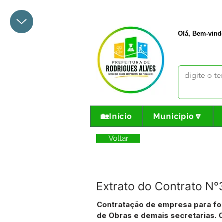
+55 68 3342-1047
prefeito@
Olá, Bem-vind
🏡Início
Município🔽
Voltar
Extrato do Contrato 
Contratação de empresa para for
de Obras e demais secretarias.