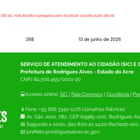
Oficial, mas facilita a pesquisa para localizar a publicação oficial.
Página da Publicação:
Data da Publicação:
268
13 de junho de 2026
SERVIÇO DE ATENDIMENTO AO CIDADÃO (SIC) E
Prefeitura de Rodrigues Alves - Estado do Acre
CNPJ 
84.306.455/0001-20
💻Acesso online: 
SIC 
| 
Fale Conosco
 | 
Ouvidoria
| 
Por
📱Fone: +55 (68) 
3342-1176 (Jonathas Fabrício)
🏢 
Av. São José, 780, CEP 69985-000, Rodrigues Alv
📅 Segunda a sexta, das 8:00 às 14;00 (fechado aos 
📧
prefeito@rodriguesalves.ac.gov.