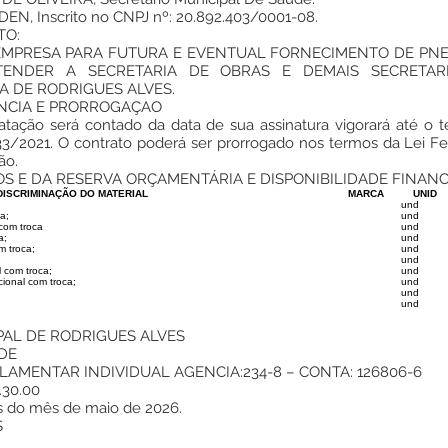
N, Inscrito no CNPJ nº: 20.892.403/0001-08.
TO:
E EMPRESA PARA FUTURA E EVENTUAL FORNECIMENTO DE PN
ENDER A SECRETARIA DE OBRAS E DEMAIS SECRETA
A DE RODRIGUES ALVES.
NCIA E PRORROGAÇAO
ratação será contado da data de sua assinatura vigorará até o t
.133/2021. O contrato poderá ser prorrogado nos termos da Lei F
ão.
S E DA RESERVA ORÇAMENTÁRIA E DISPONIBILIDADE FINANC
DISCRIMINAÇÃO DO MATERIAL
MARCA
UNID
und
a;
und
com troca
und
a;
und
 troca;
und
und
 com troca;
und
onal com troca;
und
und
und
PAL DE RODRIGUES ALVES
DE
RLAMENTAR INDIVIDUAL AGENCIA:234-8 – CONTA: 126806-6
30.00
as do mês de maio de 2026.
S