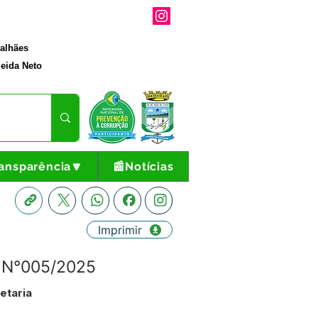
galhães
eida Neto
ansparência🔽
📰Notícias
Imprimir
 N°005/2025
etaria