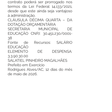
contrato poderá ser prorrogado nos
termos da Lei Federal 14.133/2021,
desde que este ainda seja vantajoso
à administração.
CLÁUSULA DÉCIMA QUARTA – DA
DOTAÇÃO ORÇAMENTÁRIA
SECRETARIA MUNICIPAL DE
EDUCAÇÃO CNPJ:
30.451.230
/0001-
38
Fonte de Recursos: SALÁRIO
EDUCAÇÃO
ELEMENTO DE DESPENSA:
3.3.90.30.00
SALATIEL PINHEIRO MAGALHÃES
Prefeito em Exercício
Rodrigues Alves/AC, 12 dias do mês
de maio de 2026.
Este texto não substitui o publicado no
Diário Oficial, mas facilita a pesquisa
para localizar a publicação oficial.