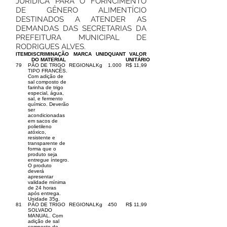
JURIDICA PARA O FORNCIMENTO
DE GÊNERO ALIMENTÍCIO
DESTINADOS A ATENDER AS
DEMANDAS DAS SECRETARIAS DA
PREFEITURA MUNICIPAL DE
RODRIGUES ALVES.
ITEM
DISCRIMINAÇÃO
MARCA
UNID
QUANT
VALOR
DO MATERIAL
UNITÁRIO
79
PÃO DE TRIGO
REGIONAL
Kg
1.000
R$ 11,99
TIPO FRANCÊS.
Com adição de
sal composto de
farinha de trigo
especial, água,
sal, e fermento
químico. Deverão
ser
acondicionadas
em sacos de
polietileno
atóxico,
resistente e
transparente de
forma que o
produto seja
entregue íntegro.
O produto
deverá
apresentar
validade mínima
de 24 horas
após entrega.
Unidade 35g.
81
PÃO DE TRIGO
REGIONAL
Kg
450
R$ 11,99
SOLVADO
MANUAL. Com
adição de sal
composto de