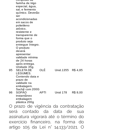
farinha de trigo
especial, água,
sal, e fermento
químico. Deverão
ser
acondicionadas
em sacos de
polietileno
atóxico,
resistente e
transparente de
forma que o
produto seja
entregue íntegro.
O produto
deverá
apresentar
validade mínima
de 24 horas
após entrega.
Unidade 35g.
95
SELETA DE
OLÉ
Unid.
1355
R$ 4,85
LEGUMES.
Contendo data e
prazo de
validade na
embalagem.
Sachê com 200G
96
SOPÃO
APTI
Unid
178
R$ 8,00
instantâneo
embalagem
plástica 200g
O prazo de vigência da contratação
será contado da data de sua
assinatura vigorará até o término do
exercício financeiro, na forma do
artigo 105 da Lei n° 14.133/2021. O