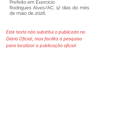
Prefeito em Exercício
Rodrigues Alves/AC, 12 dias do mês
de maio de 2026.
Este texto não substitui o publicado no
Diário Oficial, mas facilita a pesquisa
para localizar a publicação oficial.
Número do Diário:
14266
Página da Publicação:
164
Data da Publicação:
15 de maio de 2026