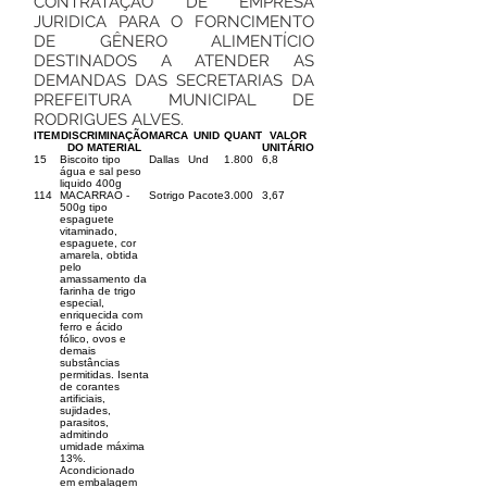
CONTRATAÇÃO DE EMPRESA
JURIDICA PARA O FORNCIMENTO
DE GÊNERO ALIMENTÍCIO
DESTINADOS A ATENDER AS
DEMANDAS DAS SECRETARIAS DA
PREFEITURA MUNICIPAL DE
RODRIGUES ALVES.
ITEM
DISCRIMINAÇÃO
MARCA
UNID
QUANT
VALOR
DO MATERIAL
UNITÁRIO
15
Biscoito tipo
Dallas
Und
1.800
6,8
água e sal peso
liquido 400g
114
MACARRAO -
Sotrigo
Pacote
3.000
3,67
500g tipo
espaguete
vitaminado,
espaguete, cor
amarela, obtida
pelo
amassamento da
farinha de trigo
especial,
enriquecida com
ferro e ácido
fólico, ovos e
demais
substâncias
permitidas. Isenta
de corantes
artificiais,
sujidades,
parasitos,
admitindo
umidade máxima
13%.
Acondicionado
em embalagem