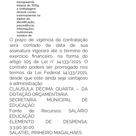
transparente
intacta de 500g,
a embalagem
deverá conter
externamente os
dados de
identificação,
procedência,
informações
nutricionais,
número de
O prazo de vigência da contratação
será contado da data de sua
assinatura vigorará até o término do
exercício financeiro, na forma do
artigo 105 da Lei n° 14.133/2021. O
contrato poderá ser prorrogado nos
termos da Lei Federal 14.133/2021,
desde que este ainda seja vantajoso
à administração.
CLÁUSULA DÉCIMA QUARTA – DA
DOTAÇÃO ORÇAMENTÁRIA
SECRETARIA MUNICIPAL DE
EDUCAÇÃO
Fonte de Recursos: SALÁRIO
EDUCAÇÃO
ELEMENTO DE DESPENSA:
3.3.90.30.00
SALATIEL PINHEIRO MAGALHÃES