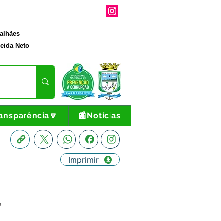
galhães
eida Neto
ansparência🔽
📰Notícias
Imprimir
e