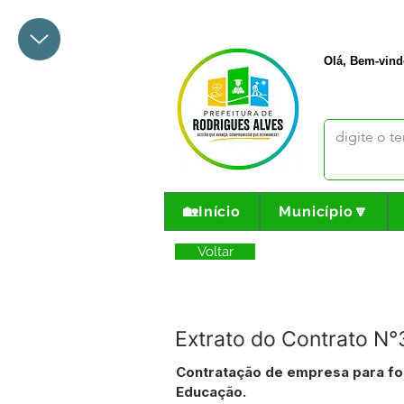
+55 68 3342-1047
prefeito@
Olá, Bem-vind
🏡Início
Município🔽
Voltar
Extrato do Contrato N
Contratação de empresa para for
Educação.