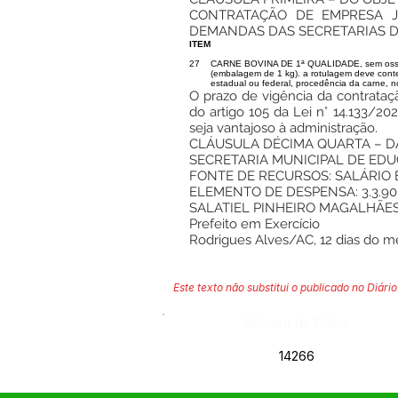
CONTRATAÇÃO DE EMPRESA J
DEMANDAS DAS SECRETARIAS DA
ITEM
27
CARNE BOVINA DE 1ª QUALIDADE, sem osso (al
(embalagem de 1 kg). a rotulagem deve conte
estadual ou federal, procedência da carne, n
O prazo de vigência da contrataçã
do artigo 105 da Lei n° 14.133/2
seja vantajoso à administração.
CLÁUSULA DÉCIMA QUARTA – 
SECRETARIA MUNICIPAL DE EDUC
FONTE DE RECURSOS: SALÁRIO
ELEMENTO DE DESPENSA: 3.3.90.
SALATIEL PINHEIRO MAGALHÃE
Prefeito em Exercício
Rodrigues Alves/AC, 12 dias do m
Este texto não substitui o publicado no Diário 
Número do Diário:
14266