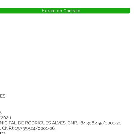
Extrato do Contrato
VES
5
/2026
CIPAL DE RODRIGUES ALVES, CNPJ: 84.306.455/0001-20
NPJ: 15.735.524/0001-06.
TO: