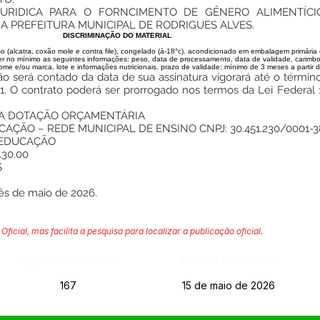
URIDICA PARA O FORNCIMENTO DE GÊNERO ALIMENTÍCI
 PREFEITURA MUNICIPAL DE RODRIGUES ALVES.
DISCRIMINAÇÃO DO MATERIAL
catra, coxão mole e contra file), congelado (á-18°c). acondicionado em embalagem primária e
r no mínimo as seguintes informações: peso, data de processamento, data de validade, carimb
ome e/ou marca, lote e informações nutricionais. prazo de validade: mínimo de 3 meses a partir 
o será contado da data de sua assinatura vigorará até o término
021. O contrato poderá ser prorrogado nos termos da Lei Federal
DA DOTAÇÃO ORÇAMENTÁRIA
AÇÃO – REDE MUNICIPAL DE ENSINO CNPJ: 30.451.230/0001-3
 EDUCAÇÃO
30.00
S
ês de maio de 2026.
Oficial, mas facilita a pesquisa para localizar a publicação oficial.
Página da Publicação:
Data da Publicação:
167
15 de maio de 2026