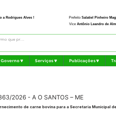
rodriguesalves.ac.gov.br
Portal da Transparência
o a Rodrigues Alves !
Prefeito
Salatiel Pinheiro Ma
Vice
Antônio Leandro de Alm
Governo🔽
Serviços🔽
Publicações🔽
Tr
°363/2026 - A O SANTOS – ME
necimento de carne bovina para a Secretaria Municipal d