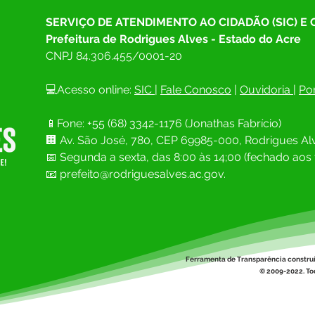
SERVIÇO DE ATENDIMENTO AO CIDADÃO (SIC) E
Prefeitura de Rodrigues Alves - Estado do Acre
CNPJ 
84.306.455/0001-20
💻Acesso online: 
SIC 
| 
Fale Conosco
 | 
Ouvidoria
| 
Por
📱Fone: +55 (68) 
3342-1176 (Jonathas Fabrício)
🏢 
Av. São José, 780, CEP 69985-000, Rodrigues Alv
📅 Segunda a sexta, das 8:00 às 14;00 (fechado aos 
📧
prefeito@rodriguesalves.ac.gov.
Ferramenta de Transparência constru
© 2009-2022. Tod