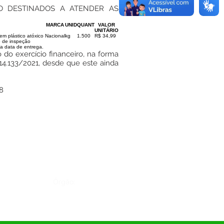
O DESTINADOS A ATENDER AS
MARCA
UNID
QUANT
VALOR
UNITÁRIO
m plástico atóxico
Nacional
kg
1.500
R$ 34,99
o de inspeção
da data de entrega.
 do exercício financeiro, na forma
 14.133/2021, desde que este ainda
8
Órgão: