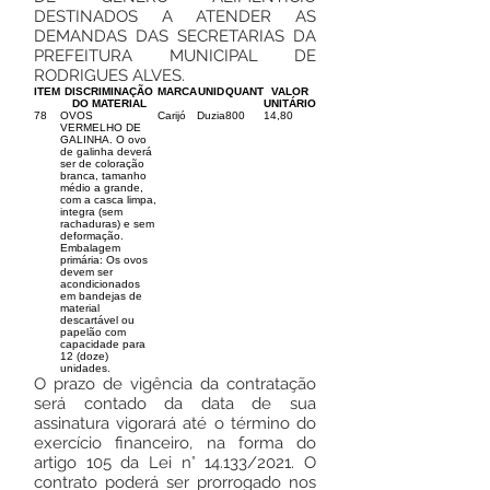
DESTINADOS A ATENDER AS
DEMANDAS DAS SECRETARIAS DA
PREFEITURA MUNICIPAL DE
RODRIGUES ALVES.
ITEM
DISCRIMINAÇÃO
MARCA
UNID
QUANT
VALOR
DO MATERIAL
UNITÁRIO
78
OVOS
Carijó
Duzia
800
14,80
VERMELHO DE
GALINHA. O ovo
de galinha deverá
ser de coloração
branca, tamanho
médio a grande,
com a casca limpa,
integra (sem
rachaduras) e sem
deformação.
Embalagem
primária: Os ovos
devem ser
acondicionados
em bandejas de
material
descartável ou
papelão com
capacidade para
12 (doze)
unidades.
O prazo de vigência da contratação
será contado da data de sua
assinatura vigorará até o término do
exercício financeiro, na forma do
artigo 105 da Lei n° 14.133/2021. O
contrato poderá ser prorrogado nos