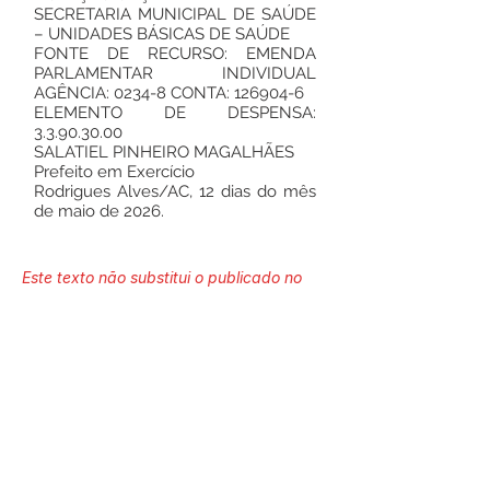
SECRETARIA MUNICIPAL DE SAÚDE
– UNIDADES BÁSICAS DE SAÚDE
FONTE DE RECURSO: EMENDA
PARLAMENTAR INDIVIDUAL
AGÊNCIA: 0234-8 CONTA:
126904-6
ELEMENTO DE DESPENSA:
3.3.90.30.00
SALATIEL PINHEIRO MAGALHÃES
Prefeito em Exercício
Rodrigues Alves/AC, 12 dias do mês
de maio de 2026.
Este texto não substitui o publicado no
Diário Oficial, mas facilita a pesquisa
para localizar a publicação oficial.
Número do Diário:
14266
Página da Publicação: