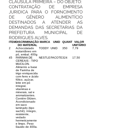
CLÁUSULA PRIMEIRA – DO OBJETO:
CONTRATAÇÃO DE EMPRESA
JURIDICA PARA O FORNCIMENTO
DE GÊNERO ALIMENTÍCIO
DESTINADOS A ATENDER AS
DEMANDAS DAS SECRETARIAS DA
PREFEITURA MUNICIPAL DE
RODRIGUES ALVES.
ITEM
DISCRIMINAÇÃO
MARCA
UNID
QUANT
VALOR
DO MATERIAL
UNITÁRIO
2
Achocolatado
TODDY
UNID
350
7,79
instantâneo em
pó, embal. 400g
45
FARINHA DE
NESTLE
PACOTE
324
17,50
CEREAIS - TIPO
MUCILON.
Alimento a base
de Farinha de
trigo enriquecida
com ferro e ácido
fólico, açúcar,
leite em pó
integral,
vitaminas e
minerais, sal e
aromatizantes.
Contém Glúten.
Acondicionado
em saco
laminado (tipo
sachê), íntegro,
resistente,
vedado
hermeticamente
e limpo. Peso
líquido de 400g.