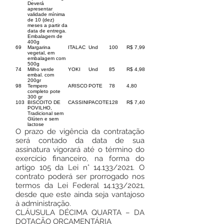
Deverá
apresentar
validade mínima
de 10 (dez)
meses a partir da
data de entrega.
Embalagem de
400g
69
Margarina
ITALAC
Und
100
R$ 7,99
vegetal, em
embalagem com
500g
74
Milho verde
YOKI
Und
85
R$ 4,98
embal. com
200gr
98
Tempero
ARISCO
POTE
78
4,80
completo pote
300 gr
103
BISCOITO DE
CASSINI
PACOTE
128
R$ 7,40
POVILHO,
Tradicional sem
Glúten e sem
lactose
O prazo de vigência da contratação
será contado da data de sua
assinatura vigorará até o término do
exercício financeiro, na forma do
artigo 105 da Lei n° 14.133/2021. O
contrato poderá ser prorrogado nos
termos da Lei Federal 14.133/2021,
desde que este ainda seja vantajoso
à administração.
CLÁUSULA DÉCIMA QUARTA – DA
DOTAÇÃO ORÇAMENTÁRIA