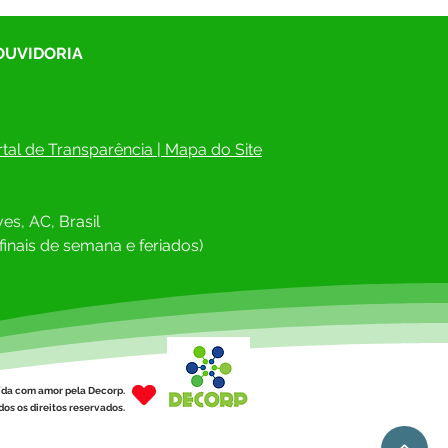
 OUVIDORIA
tal de Transparência
 | 
Mapa do Site
es, AC, Brasil
finais de semana e feriados)
ída com amor pela Decorp.
os os direitos reservados.