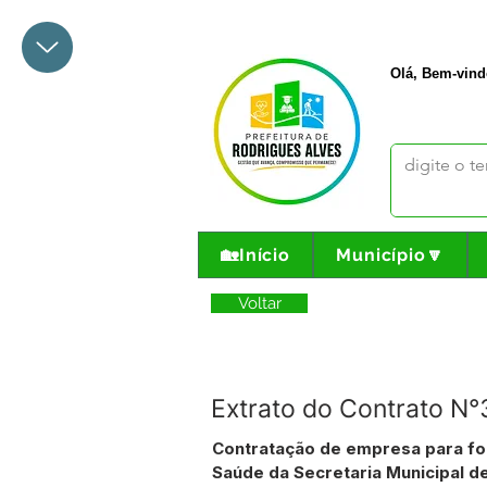
+55 68 3342-1047
prefeito@
Olá, Bem-vind
🏡Início
Município🔽
Voltar
Extrato do Contrato N
Contratação de empresa para fo
Saúde da Secretaria Municipal d