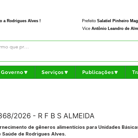
rodriguesalves.ac.gov.br
Portal da Transparência
o a Rodrigues Alves !
Prefeito
Salatiel Pinheiro Ma
Vice
Antônio Leandro de Alm
Governo🔽
Serviços🔽
Publicações🔽
Tr
°368/2026 - R F B S ALMEIDA
rnecimento de gêneros alimentícios para Unidades Básica
e Saúde de Rodrigues Alves.