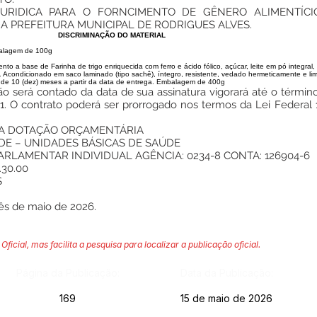
URIDICA PARA O FORNCIMENTO DE GÊNERO ALIMENTÍCI
 PREFEITURA MUNICIPAL DE RODRIGUES ALVES.
DISCRIMINAÇÃO DO MATERIAL
alagem de 100g
 base de Farinha de trigo enriquecida com ferro e ácido fólico, açúcar, leite em pó integral, 
. Acondicionado em saco laminado (tipo sachê), íntegro, resistente, vedado hermeticamente e li
 de 10 (dez) meses a partir da data de entrega. Embalagem de 400g
o será contado da data de sua assinatura vigorará até o término
021. O contrato poderá ser prorrogado nos termos da Lei Federal
DA DOTAÇÃO ORÇAMENTÁRIA
DE – UNIDADES BÁSICAS DE SAÚDE
RLAMENTAR INDIVIDUAL AGÊNCIA: 0234-8 CONTA: 126904-6
30.00
S
ês de maio de 2026.
Oficial, mas facilita a pesquisa para localizar a publicação oficial.
Página da Publicação:
Data da Publicação:
169
15 de maio de 2026