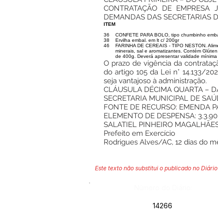
CONTRATAÇÃO DE EMPRESA J
DEMANDAS DAS SECRETARIAS DA
ITEM
36
CONFETE PARA BOLO, tipo chumbinho emb
38
Ervilha embal. em lt c/ 200gr
46
FARINHA DE CEREAIS - TIPO NESTON. Alimento a
minerais, sal e aromatizantes. Contém Glúten
de 400g. Deverá apresentar validade mínima
O prazo de vigência da contrataçã
do artigo 105 da Lei n° 14.133/2
seja vantajoso à administração.
CLÁUSULA DÉCIMA QUARTA – 
SECRETARIA MUNICIPAL DE SAÚ
FONTE DE RECURSO: EMENDA PA
ELEMENTO DE DESPENSA: 3.3.90.
SALATIEL PINHEIRO MAGALHÃE
Prefeito em Exercício
Rodrigues Alves/AC, 12 dias do m
Este texto não substitui o publicado no Diário 
Número do Diário:
14266