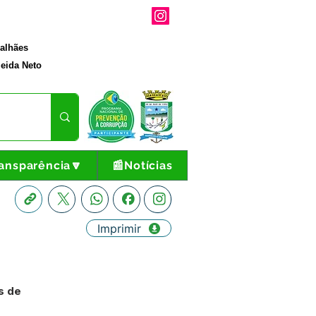
galhães
eida Neto
ansparência🔽
📰Notícias
Imprimir
s de