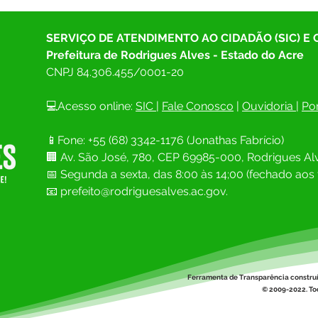
SERVIÇO DE ATENDIMENTO AO CIDADÃO (SIC) E
Prefeitura de Rodrigues Alves - Estado do Acre
CNPJ 
84.306.455/0001-20
💻Acesso online: 
SIC 
| 
Fale Conosco
 | 
Ouvidoria
| 
Por
📱Fone: +55 (68) 
3342-1176 (Jonathas Fabrício)
🏢 
Av. São José, 780, CEP 69985-000, Rodrigues Alv
📅 Segunda a sexta, das 8:00 às 14;00 (fechado aos 
📧
prefeito@rodriguesalves.ac.gov.
Ferramenta de Transparência constru
© 2009-2022. Tod