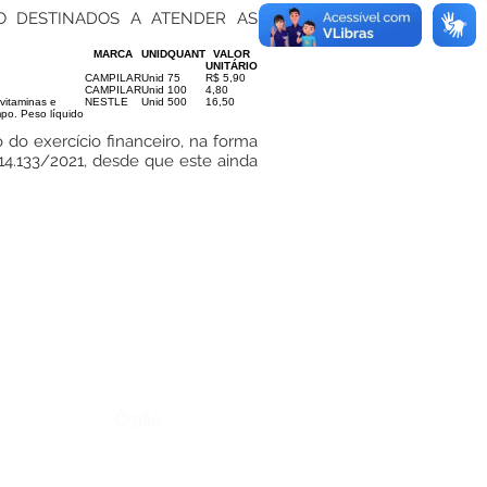
O DESTINADOS A ATENDER AS
MARCA
UNID
QUANT
VALOR
UNITÁRIO
CAMPILAR
Unid
75
R$ 5,90
CAMPILAR
Unid
100
4,80
vitaminas e
NESTLE
Unid
500
16,50
mpo. Peso líquido
 do exercício financeiro, na forma
 14.133/2021, desde que este ainda
Órgão: