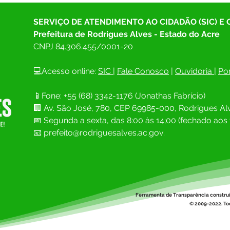
SERVIÇO DE ATENDIMENTO AO CIDADÃO (SIC) E
Prefeitura de Rodrigues Alves - Estado do Acre
CNPJ 
84.306.455/0001-20
💻Acesso online: 
SIC 
| 
Fale Conosco
 | 
Ouvidoria
| 
Por
📱Fone: +55 (68) 
3342-1176 (Jonathas Fabrício)
🏢 
Av. São José, 780, CEP 69985-000, Rodrigues Alv
📅 Segunda a sexta, das 8:00 às 14;00 (fechado aos 
📧
prefeito@rodriguesalves.ac.gov.
Ferramenta de Transparência constru
© 2009-2022. Tod