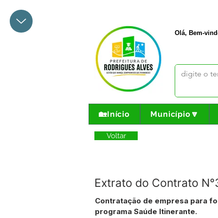
+55 68 3342-1047
prefeito@
Olá, Bem-vind
🏡Início
Município🔽
Voltar
Extrato do Contrato 
Contratação de empresa para fo
programa Saúde Itinerante.