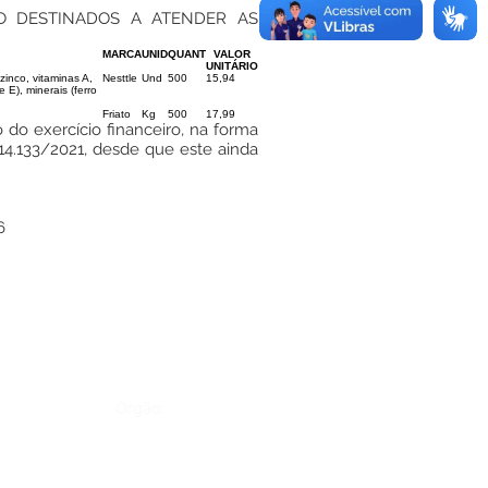
O DESTINADOS A ATENDER AS
MARCA
UNID
QUANT
VALOR
UNITÁRIO
zinco, vitaminas A,
Nesttle
Und
500
15,94
 E), minerais (ferro
Friato
Kg
500
17,99
 do exercício financeiro, na forma
 14.133/2021, desde que este ainda
6
Órgão: