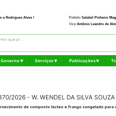
rodriguesalves.ac.gov.br
Portal da Transparência
o a Rodrigues Alves !
Prefeito
Salatiel Pinheiro Ma
Vice
Antônio Leandro de Alm
Governo🔽
Serviços🔽
Publicações🔽
Tr
N°370/2026 - W. WENDEL DA SILVA SOUZA
rnecimento de composto lácteo e frango congelado para 