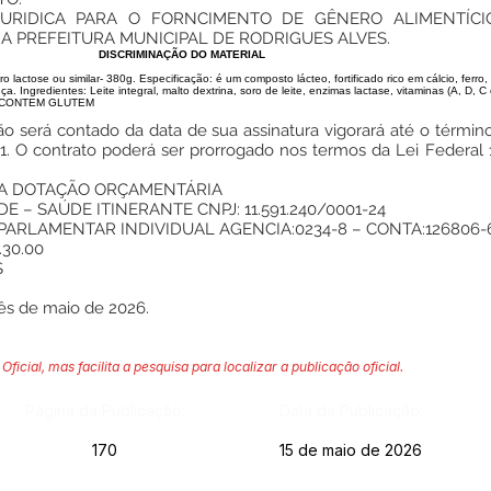
URIDICA PARA O FORNCIMENTO DE GÊNERO ALIMENTÍCI
 PREFEITURA MUNICIPAL DE RODRIGUES ALVES.
DISCRIMINAÇÃO DO MATERIAL
tose ou similar- 380g. Especificação: é um composto lácteo, fortificado rico em cálcio, ferro, 
a. Ingredientes: Leite integral, malto dextrina, soro de leite, enzimas lactase, vitaminas (A, D, C e
 NÃO CONTEM GLUTEM
o será contado da data de sua assinatura vigorará até o término
021. O contrato poderá ser prorrogado nos termos da Lei Federal
DA DOTAÇÃO ORÇAMENTÁRIA
 – SAÚDE ITINERANTE CNPJ: 11.591.240/0001-24
ARLAMENTAR INDIVIDUAL AGENCIA:0234-8 – CONTA:126806-
30.00
S
ês de maio de 2026.
Oficial, mas facilita a pesquisa para localizar a publicação oficial.
Página da Publicação:
Data da Publicação:
170
15 de maio de 2026