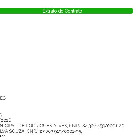
Extrato do Contrato
VES
5
/2026
CIPAL DE RODRIGUES ALVES, CNPJ: 84.306.455/0001-20
A SOUZA, CNPJ: 27.003.919/0001-95.
TO: