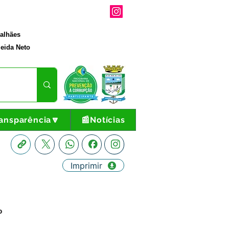
galhães
eida Neto
ansparência🔽
📰Notícias
Imprimir
o