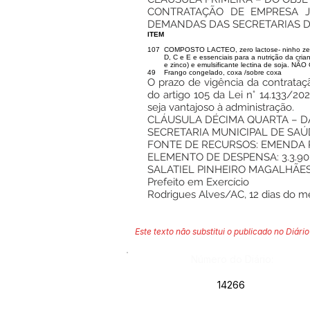
CONTRATAÇÃO DE EMPRESA J
DEMANDAS DAS SECRETARIAS DA
ITEM
107
COMPOSTO LACTEO, zero lactose- ninho zero lac
D, C e E e essenciais para a nutrição da crianç
e zinco) e emulsificante lectina de soja.
49
Frango congelado, coxa /sobre coxa
O prazo de vigência da contrataçã
do artigo 105 da Lei n° 14.133/2
seja vantajoso à administração.
CLÁUSULA DÉCIMA QUARTA – 
SECRETARIA MUNICIPAL DE SAÚDE
FONTE DE RECURSOS: EMENDA P
ELEMENTO DE DESPENSA: 3.3.90.
SALATIEL PINHEIRO MAGALHÃE
Prefeito em Exercício
Rodrigues Alves/AC, 12 dias do m
Este texto não substitui o publicado no Diário 
Número do Diário:
14266