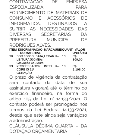
CONTRATAÇÃO DE EMPRESA
ESPECIALIZADA PARA
FORNECIMENTO DE MATERIAIS DE
CONSUMO E ACESSÓRIOS DE
INFORMÁTICA, DESTINADOS A
SUPRIR AS NECESSIDADES DAS
DIVERSAS SECRETARIAS DA
PREFEITURA MUNICIPAL DE
RODRIGUES ALVES.
ITEM
DISCRIMINAÇÃO
MARCA
UNID
QUANT
VALOR
DO MATERIAL
UNITÁRIO
30
SSD 480GB, SATA,
LEXAR
Und
13
R$
LEITURA 500MB/s
369,00
Gravação 450MB/s
33
PROCESSADOR
INTEL
Und
13
R$
CORE I5 11º
1.198,00
GERAÇÃO
O prazo de vigência da contratação
será contado da data de sua
assinatura vigorará até o término do
exercício financeiro, na forma do
artigo 105 da Lei n° 14.133/2021. O
contrato poderá ser prorrogado nos
termos da Lei Federal 14.133/2021,
desde que este ainda seja vantajoso
à administração.
CLÁUSULA DÉCIMA QUARTA – DA
DOTAÇÃO ORÇAMENTÁRIA