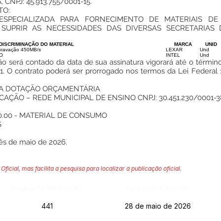
CNPJ: 45.913.755/0001-15.
TO:
SPECIALIZADA PARA FORNECIMENTO DE MATERIAIS D
 SUPRIR AS NECESSIDADES DAS DIVERSAS SECRETARIAS 
DISCRIMINAÇÃO DO MATERIAL
MARCA
UNID
ravação 450MB/s
LEXAR
Und
O
INTEL
Und
o será contado da data de sua assinatura vigorará até o término
021. O contrato poderá ser prorrogado nos termos da Lei Federal
DA DOTAÇÃO ORÇAMENTÁRIA
AÇÃO – REDE MUNICIPAL DE ENSINO CNPJ: 30.451.230/0001-3
0.00 - MATERIAL DE CONSUMO
S
ês de maio de 2026.
Oficial, mas facilita a pesquisa para localizar a publicação oficial.
Página da Publicação:
Data da Publicação:
441
28 de maio de 2026