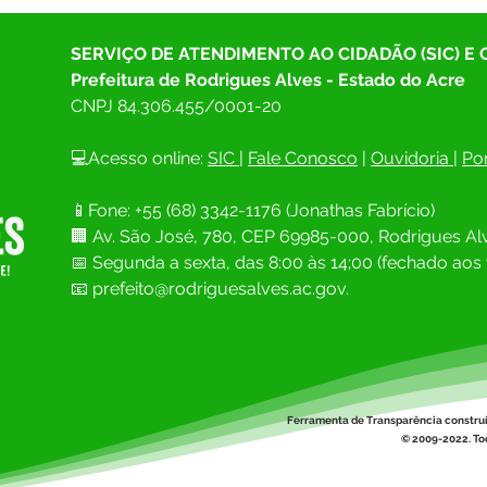
SERVIÇO DE ATENDIMENTO AO CIDADÃO (SIC) E
Prefeitura de Rodrigues Alves - Estado do Acre
CNPJ 
84.306.455/0001-20
💻Acesso online: 
SIC 
| 
Fale Conosco
 | 
Ouvidoria
| 
Por
📱Fone: +55 (68) 
3342-1176 (Jonathas Fabrício)
🏢 
Av. São José, 780, CEP 69985-000, Rodrigues Alv
📅 Segunda a sexta, das 8:00 às 14;00 (fechado aos 
📧
prefeito@rodriguesalves.ac.gov.
Ferramenta de Transparência constru
© 2009-2022. Tod