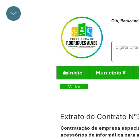
+55 68 3342-1047
prefeito@
Olá, Bem-vind
🏡Início
Município🔽
Voltar
Extrato do Contrato N
Contratação de empresa especia
acessórios de informática para 