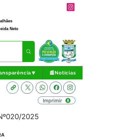
galhães
eida Neto
ansparência🔽
📰Notícias
Imprimir
 Nº020/2025
RA