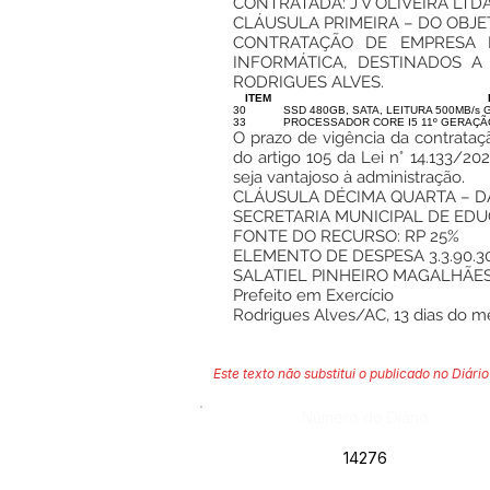
CONTRATADA: J V OLIVEIRA LTDA, 
CLÁUSULA PRIMEIRA – DO OBJE
CONTRATAÇÃO DE EMPRESA E
INFORMÁTICA, DESTINADOS A
RODRIGUES ALVES.
ITEM
30
SSD 480GB, SATA, LEITURA 500MB/s G
33
PROCESSADOR CORE I5 11º GERAÇÃ
O prazo de vigência da contrataçã
do artigo 105 da Lei n° 14.133/2
seja vantajoso à administração.
CLÁUSULA DÉCIMA QUARTA – 
SECRETARIA MUNICIPAL DE EDUC
FONTE DO RECURSO: RP 25%
ELEMENTO DE DESPESA 3.3.90.3
SALATIEL PINHEIRO MAGALHÃE
Prefeito em Exercício
Rodrigues Alves/AC, 13 dias do m
Este texto não substitui o publicado no Diário 
Número do Diário:
14276