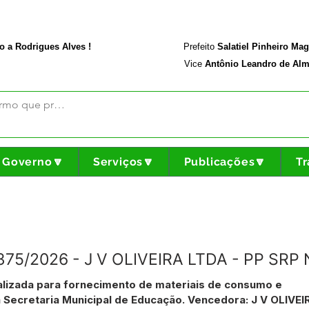
rodriguesalves.ac.gov.br
Portal da Transparência
o a Rodrigues Alves !
Prefeito
Salatiel Pinheiro Ma
Vice
Antônio Leandro de Alm
Governo🔽
Serviços🔽
Publicações🔽
Tr
°375/2026 - J V OLIVEIRA LTDA - PP SRP
lizada para fornecimento de materiais de consumo e
a Secretaria Municipal de Educação. Vencedora: J V OLIVEI