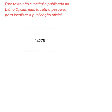
Este texto não substitui o publicado no
Diário Oficial, mas facilita a pesquisa
para localizar a publicação oficial.
Número do Diário:
14275
Página da Publicação:
226
Data da Publicação:
28 de maio de 2026
Órgão: