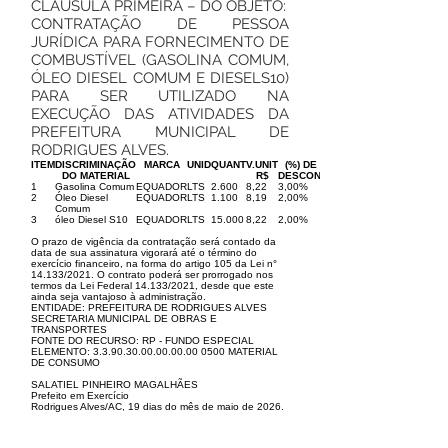
CLÁUSULA PRIMEIRA – DO OBJETO:
CONTRATAÇÃO DE PESSOA
JURÍDICA PARA FORNECIMENTO DE
COMBUSTÍVEL (GASOLINA COMUM,
ÓLEO DIESEL COMUM E DIESELS10)
PARA SER UTILIZADO NA
EXECUÇÃO DAS ATIVIDADES DA
PREFEITURA MUNICIPAL DE
RODRIGUES ALVES.
ITEM
DISCRIMINAÇÃO
MARCA
UNID
QUANT
V.UNIT
(%) DE
DO MATERIAL
R$
DESCON.
1
Gasolina Comum
EQUADOR
LTS
2.600
8,22
3,00%
2
Óleo Diesel
EQUADOR
LTS
1.100
8,19
2,00%
Comum
3
óleo Diesel S10
EQUADOR
LTS
15.000
8,22
2,00%
O prazo de vigência da contratação será contado da
data de sua assinatura vigorará até o término do
exercício financeiro, na forma do artigo 105 da Lei n°
14.133/2021. O contrato poderá ser prorrogado nos
termos da Lei Federal 14.133/2021, desde que este
ainda seja vantajoso à administração.
ENTIDADE: PREFEITURA DE RODRIGUES ALVES
SECRETARIA MUNICIPAL DE OBRAS E
TRANSPORTES
FONTE DO RECURSO: RP - FUNDO ESPECIAL
ELEMENTO:
3.3.90.30.00.00.00.00
0500 MATERIAL
DE CONSUMO
SALATIEL PINHEIRO MAGALHÃES
Prefeito em Exercício
Rodrigues Alves/AC, 19 dias do mês de maio de 2026.