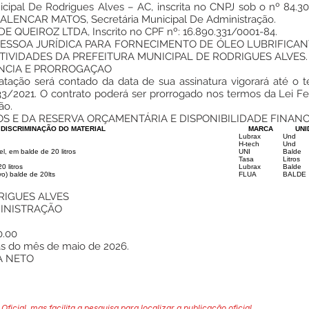
ipal De Rodrigues Alves – AC, inscrita no CNPJ sob o nº 84.30
ALENCAR MATOS, Secretária Municipal De Administração.
QUEIROZ LTDA, Inscrito no CPF nº: 16.890.331/0001-84.
 PESSOA JURÍDICA PARA FORNECIMENTO DE ÓLEO LUBRIFICAN
TIVIDADES DA PREFEITURA MUNICIPAL DE RODRIGUES ALVES.
NCIA E PRORROGAÇAO
ratação será contado da data de sua assinatura vigorará até o t
.133/2021. O contrato poderá ser prorrogado nos termos da Lei F
ão.
S E DA RESERVA ORÇAMENTÁRIA E DISPONIBILIDADE FINANC
DISCRIMINAÇÃO DO MATERIAL
MARCA
UNI
Lubrax
Und
H-tech
Und
l, em balde de 20 litros
UNI
Balde
Tasa
Litros
0 litros
Lubrax
Balde
vo) balde de 20lts
FLUA
BALDE
RIGUES ALVES
MINISTRAÇÃO
0.00
ias do mês de maio de 2026.
A NETO
Oficial, mas facilita a pesquisa para localizar a publicação oficial.