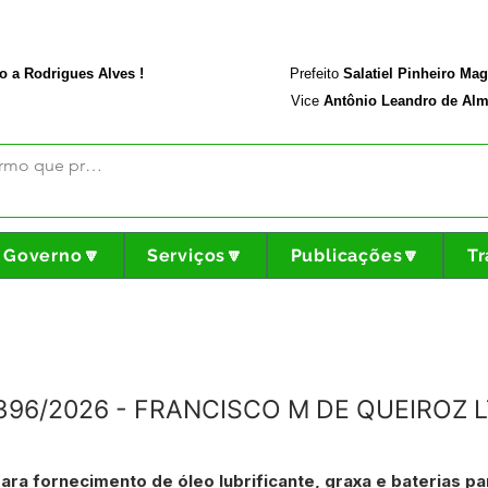
rodriguesalves.ac.gov.br
Portal da Transparência
o a Rodrigues Alves !
Prefeito
Salatiel Pinheiro Ma
Vice
Antônio Leandro de Alm
Governo🔽
Serviços🔽
Publicações🔽
Tr
N°396/2026 - FRANCISCO M DE QUEIROZ 
ara fornecimento de óleo lubrificante, graxa e baterias pa