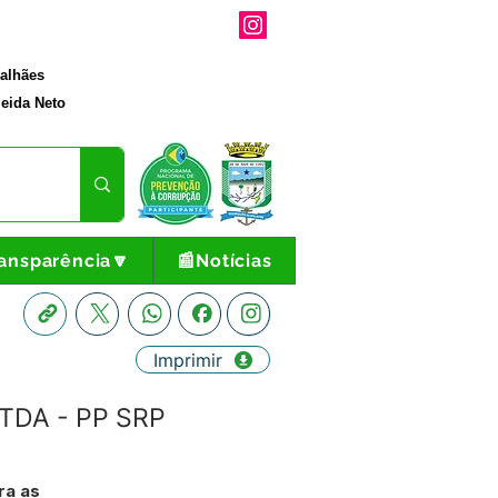
galhães
eida Neto
ansparência🔽
📰Notícias
Imprimir
LTDA - PP SRP
ra as