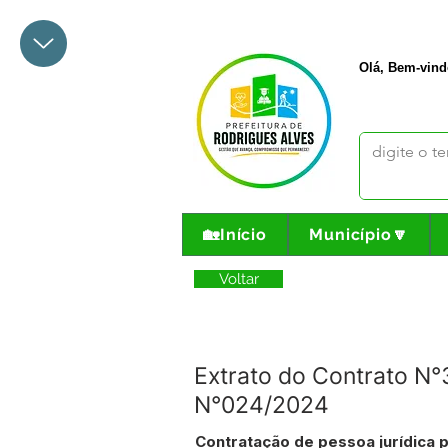
+55 68 3342-1047
prefeito@
Olá, Bem-vind
🏡Início
Município🔽
Voltar
Extrato do Contrato 
N°024/2024
Contratação de pessoa jurídica p