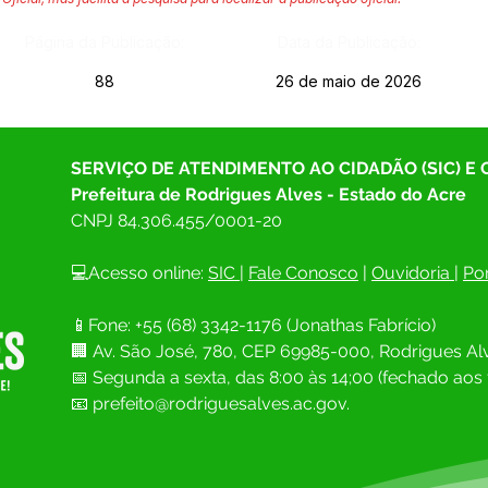
Página da Publicação:
Data da Publicação:
88
26 de maio de 2026
SERVIÇO DE ATENDIMENTO AO CIDADÃO (SIC) E
Prefeitura de Rodrigues Alves - Estado do Acre
CNPJ 
84.306.455/0001-20
💻Acesso online: 
SIC 
| 
Fale Conosco
 | 
Ouvidoria
| 
Por
📱Fone: +55 (68) 
3342-1176 (Jonathas Fabrício)
🏢 
Av. São José, 780, CEP 69985-000, Rodrigues Alv
📅 Segunda a sexta, das 8:00 às 14;00 (fechado aos 
📧
prefeito@rodriguesalves.ac.gov.