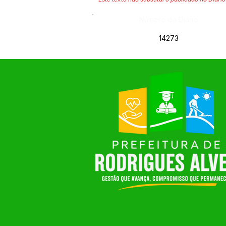
Número do Diário:
14273