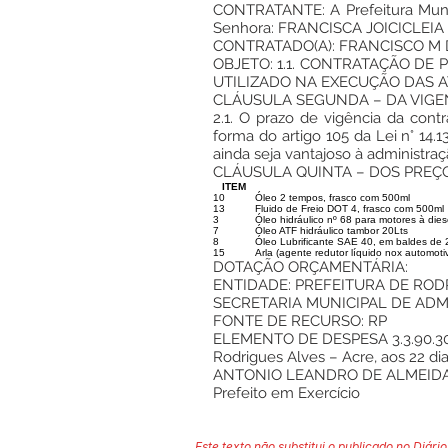
CONTRATANTE: A Prefeitura Munic
Senhora: FRANCISCA JOICICLEIA 
CONTRATADO(A): FRANCISCO M DE 
OBJETO: 1.1. CONTRATAÇÃO DE
UTILIZADO NA EXECUÇÃO DAS A
CLÁUSULA SEGUNDA – DA VIGE
2.1. O prazo de vigência da cont
forma do artigo 105 da Lei n° 14
ainda seja vantajoso à administraç
CLÁUSULA QUINTA – DOS PREÇO
ITEM
10
Óleo 2 tempos, frasco com 500ml
13
Fluido de Freio DOT 4, frasco com 500ml
3
Óleo hidráulico nº 68 para motores à diese
7
Óleo ATF hidráulico tambor 20Lts
8
Óleo Lubrificante SAE 40, em baldes de 2
15
Arla (agente redutor líquido nox automoti
DOTAÇÃO ORÇAMENTÁRIA:
ENTIDADE: PREFEITURA DE ROD
SECRETARIA MUNICIPAL DE AD
FONTE DE RECURSO: RP
ELEMENTO DE DESPESA 3.3.90.3
Rodrigues Alves – Acre, aos 22 d
ANTONIO LEANDRO DE ALMEID
Prefeito em Exercício
Este texto não substitui o publicado no Diário 