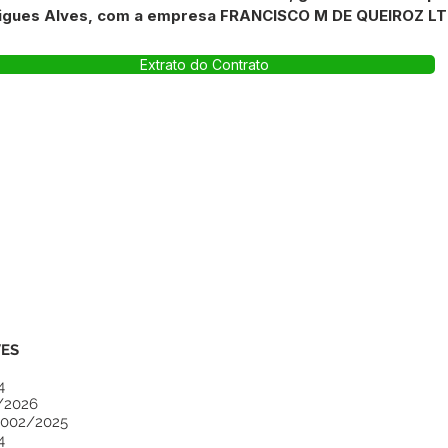
drigues Alves, com a empresa FRANCISCO M DE QUEIROZ LT
Extrato do Contrato
VES
4
/2026
 002/2025
4