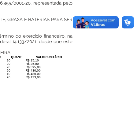
6.455/0001-20, representada pelo
TE, GRAXA E BATERIAS PARA SER
érmino do exercício financeiro, na
ederal 14.133/2021, desde que este
EIRA:
D
QUANT
VALOR UNITÁRIO
20
R$ 15,10
20
R$ 25,00
20
R$ 395,00
20
R$ 430,00
10
R$ 480,00
20
R$ 123,00