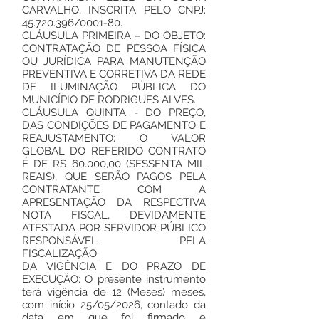
CARVALHO, INSCRITA PELO CNPJ:
45.720.396
/0001-80.
CLÁUSULA PRIMEIRA – DO OBJETO:
CONTRATAÇÃO DE PESSOA FÍSICA
OU JURÍDICA PARA MANUTENÇÃO
PREVENTIVA E CORRETIVA DA REDE
DE ILUMINAÇÃO PÚBLICA DO
MUNICÍPIO DE RODRIGUES ALVES.
CLÁUSULA QUINTA - DO PREÇO,
DAS CONDIÇÕES DE PAGAMENTO E
REAJUSTAMENTO: O VALOR
GLOBAL DO REFERIDO CONTRATO
É DE R$ 60.000,00 (SESSENTA MIL
REAIS), QUE SERÃO PAGOS PELA
CONTRATANTE COM A
APRESENTAÇÃO DA RESPECTIVA
NOTA FISCAL, DEVIDAMENTE
ATESTADA POR SERVIDOR PÚBLICO
RESPONSÁVEL PELA
FISCALIZAÇÃO.
DA VIGÊNCIA E DO PRAZO DE
EXECUÇÃO: O presente instrumento
terá vigência de 12 (Meses) meses,
com início 25/05/2026, contado da
data em que foi firmado e