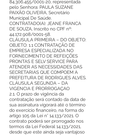
84.306.455/0001-20, representada
pelo Senhora: PAULA SUZANE
PAIXÃO OLIVEIRA, Secretário
Municipal De Saúde.
CONTRATADO(A): JEANE FRANCA
DE SOUZA, Inscrito no CPF nº:
44.172.908/0001-58.
CLÁUSULA PRIMEIRA – DO OBJETO:
OBJETO: 1.1 CONTRATAÇÃO DE
EMPRESA ESPECIALIZADA NO
FORNECIMENTO DE REFEIÇÕES
PRONTAS E SELV SERVICE PARA
ATENDER AS NECESSIDADES DAS
SECRETARIAS QUE COMPOEM A
PREFEITURA DE RODRIGUES ALVES.
CLÁUSULA SEGUNDA – DA
VIGENCIA E PRORROGAÇAO
2.1. O prazo de vigência da
contratação será contado da data de
sua assinatura vigorará até o término
do exercício financeiro, na forma do
artigo 105 da Lei n° 14.133/2021. O
contrato poderá ser prorrogado nos
termos da Lei Federal 14.133/2021,
desde que este ainda seja vantajoso