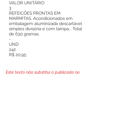
VALOR UNITÁRIO
3
REFEICÕES PRONTAS EM
MARMITAS. Acondicionados em
embalagem aluminizada descartável
simples divisória e com tampa... Total
de 630 gramas.
-
UND
242
R$ 20,95
Este texto não substitui o publicado no
Diário Oficial, mas facilita a pesquisa
para localizar a publicação oficial.
Número do Diário:
14288
Página da Publicação: